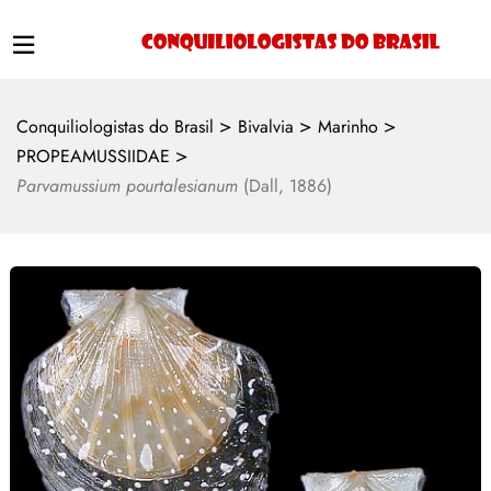
>
>
>
Conquiliologistas do Brasil
Bivalvia
Marinho
>
PROPEAMUSSIIDAE
Parvamussium pourtalesianum
(Dall, 1886)