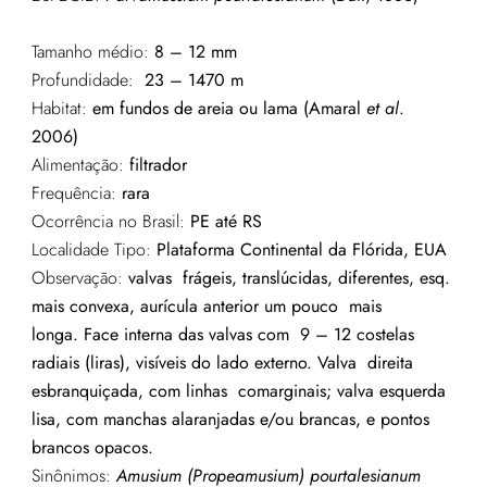
Tamanho médio:
8 – 12 mm
Profundidade:
23 – 1470 m
Habitat:
em fundos de areia ou lama
(Amaral
et al
.
2006)
Alimentação:
filtrador
Frequência:
rara
Ocorrência no Brasil:
PE até RS
Localidade Tipo:
Pl
ataforma Continental da Flórida, EUA
Observação:
valvas frágeis, translúcidas, diferentes, esq.
mais convexa, a
urícula anterior um pouco mais
longa.
Face interna das valvas com 9 – 12 costelas
radiais (liras), visíveis do lado externo.
Valva direita
esbranquiçada, com linhas comarginais; v
alva esquerda
lisa, com manchas alaranjadas e/ou brancas, e pontos
brancos opacos.
Sinônimos:
Amusium
(
Propeamusium
)
pourtalesianum