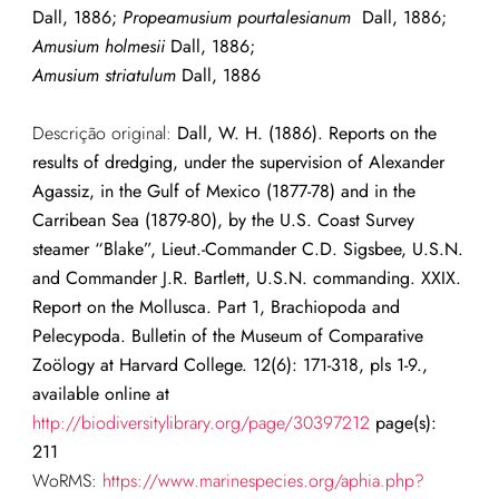
Dall, 1886;
Propeamusium
pourtalesianum
Dall, 1886;
Amusium holmesii
Dall, 1886;
Amusium striatulum
Dall, 1886
Descrição original:
Dall, W. H. (1886). Reports on the
results of dredging, under the supervision of Alexander
Agassiz, in the Gulf of Mexico (1877-78) and in the
Carribean Sea (1879-80), by the U.S. Coast Survey
steamer “Blake”, Lieut.-Commander C.D. Sigsbee, U.S.N.
and Commander J.R. Bartlett, U.S.N. commanding. XXIX.
Report on the Mollusca. Part 1, Brachiopoda and
Pelecypoda. Bulletin of the Museum of Comparative
Zoölogy at Harvard College. 12(6): 171-318, pls 1-9.,
available online at
http://biodiversitylibrary.org/page/30397212
page(s):
211
WoRMS:
https://www.marinespecies.org/aphia.php?