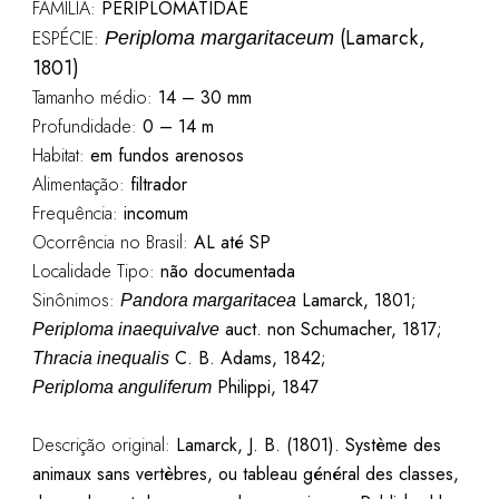
FAMÍLIA:
PERIPLOMATIDAE
(Lamarck,
ESPÉCIE:
Periploma margaritaceum
1801)
Tamanho médio:
14 – 30 mm
Profundidade:
0 – 14 m
Habitat:
em fundos arenosos
Alimentação:
filtrador
Frequência:
incomum
Ocorrência no Brasil:
AL até SP
Localidade Tipo:
não documentada
Sinônimos:
Lamarck, 1801;
Pandora margaritacea
auct. non Schumacher, 1817;
Periploma inaequivalve
C. B. Adams, 1842;
Thracia inequalis
Philippi, 1847
Periploma anguliferum
Descrição original:
Lamarck, J. B. (1801). Système des
animaux sans vertèbres, ou tableau général des classes,