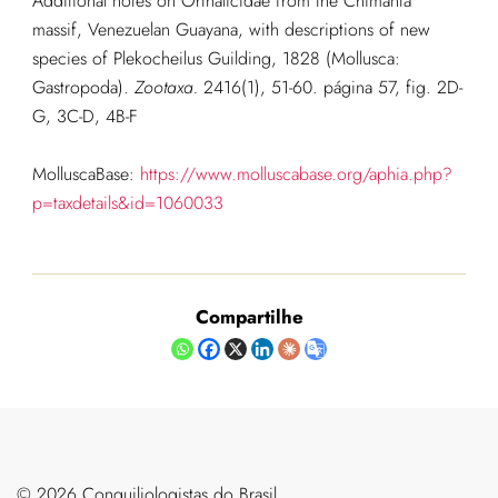
Additional notes on Orthalicidae from the Chimantá
massif, Venezuelan Guayana, with descriptions of new
species of Plekocheilus Guilding, 1828 (Mollusca:
Gastropoda).
Zootaxa.
2416(1), 51-60. página 57, fig. 2D-
G, 3C-D, 4B-F
MolluscaBase:
https://www.molluscabase.org/aphia.php?
p=taxdetails&id=1060033
Compartilhe
©️ 2026 Conquiliologistas do Brasil