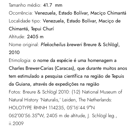
Tamanho médio:
41.7
mm
Ocorrência:
Venezuela, Estado Bolívar, Maciço Chimantá
Localidade tipo:
Venezuela, Estado Bolívar, Maciço de
Chimantá, Tepui Churí
Altitude:
2405 m
Nome original:
Plekocheilus breweri
Breure & Schlögl,
2010
Etimologia:
o nome da espécie é uma homenagem a
Charles Brewer-Carias (Caracas), que durante muitos anos
tem estimulado a pesquisa científica na região de Tepuis
da Guiana, através de expedições na região
Fotos: Breure & Schlögl 2010: (1-2) National Museum of
Natural History ‘Naturalis,’ Leiden, The Netherlands:
HOLOTYPE RMNH 114235, 05°16’44.9″N
062°00’56.35″W, 2405 m de altitude, J. Schlögl leg.,
ii.2009