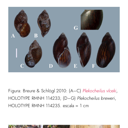
Figura: Breure & Schlögl 2010: (A–C)
Plekocheilus vlceki
,
HOLOTYPE RMNH 114233; (D–G)
Plekocheilus breweri
,
HOLOTYPE RMNH 114235. escala = 1 cm