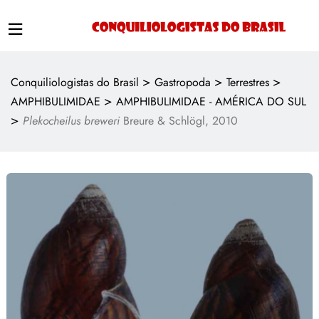
>
>
>
Conquiliologistas do Brasil
Gastropoda
Terrestres
>
AMPHIBULIMIDAE
AMPHIBULIMIDAE - AMÉRICA DO SUL
>
Plekocheilus breweri
Breure & Schlögl, 2010