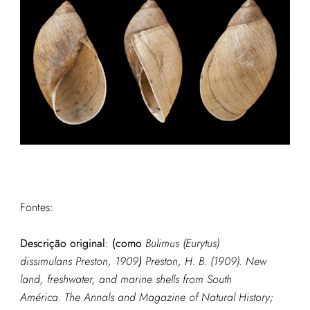
Fontes:
Descrição original
:
(como
Bulimus (Eurytus)
dissimulans Preston, 1909
)
Preston, H. B. (1909). New
land, freshwater, and marine shells from South
América.
The Annals and Magazine of Natural History;