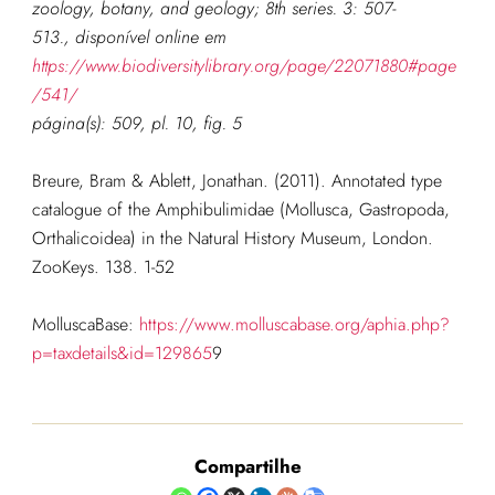
zoology, botany, and geology; 8th series.
3: 507-
513.
, disponível online em
https://www.biodiversitylibrary.org/page/22071880#page
/541/
página(s): 509, pl. 10, fig. 5
Breure, Bram & Ablett, Jonathan. (2011). Annotated type
catalogue of the Amphibulimidae (Mollusca, Gastropoda,
Orthalicoidea) in the Natural History Museum, London.
ZooKeys. 138. 1-52
MolluscaBase:
https://www.molluscabase.org/aphia.php?
p=taxdetails&id=129865
9
Compartilhe