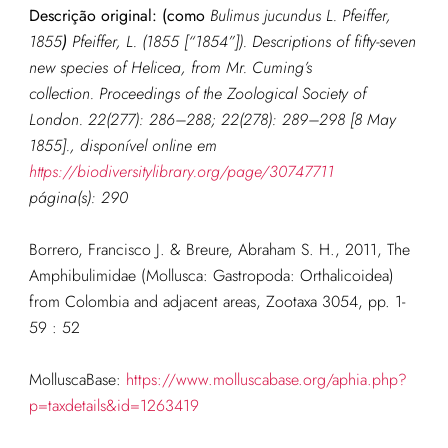
Descrição original: (como
Bulimus jucundus L. Pfeiffer,
1855
)
Pfeiffer, L. (1855 [“1854”]). Descriptions of fifty-seven
new species of Helicea, from Mr. Cuming’s
collection.
Proceedings of the Zoological Society of
London.
22(277): 286–288; 22(278): 289–298 [8 May
1855].
, disponível online em
https://biodiversitylibrary.org/page/30747711
página(s): 290
Borrero, Francisco J. & Breure, Abraham S. H., 2011, The
Amphibulimidae (Mollusca: Gastropoda: Orthalicoidea)
from Colombia and adjacent areas, Zootaxa 3054, pp. 1-
59 : 52
MolluscaBase:
https://www.molluscabase.org/aphia.php?
p=taxdetails&id=1263419