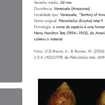
Tamanho médio:
62 mm
Ocorrência:
Venezuela (Amazonas)
Localidade tipo:
Venezuela, “Territory of Am
Nome original:
Plecocheilus (Eurytus) tatei
F.
Etimologia:
o nome da espécie é uma homen
Henry Hamilton Tate (1894–1953), do Amer
coletou o material
Fotos: (1-3) Breure, A., & Roosen, M. (2026
U.S.A.,HOLOTYPE de
Plekocheilus tatei,
AMN