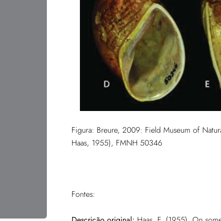
Figura: Breure, 2009: Field Museum of Natu
Haas, 1955), FMNH 50346
Fontes:
Descrição original:
Haas, F. (1955). On some 