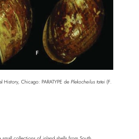
ral History, Chicago: PARATYPE de
Plekocheilus tatei
(F.
small collections of inland shells from South