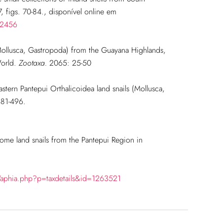
 figs. 70-84.
, disponível online em
72456
Mollusca, Gastropoda) from the Guayana Highlands,
World.
Zootaxa.
2065: 25-50
stern Pantepui Orthalicoidea land snails (Mollusca,
81-496.
me land snails from the Pantepui Region in
/aphia.php?p=taxdetails&id=1263521