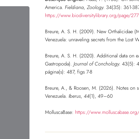
America.
Fieldiana, Zoology.
34(35): 361-387,
https://www.biodiversitylibrary.org/page/27
Breure, A. S. H. (2009). New Orthalicidae (
Venezuela: unraveling secrets from the Lost 
Breure, A. S. H. (2020). Additional data on ea
Gastropoda).
Journal of Conchology.
43(5): 4
página(s): 487, figs 7-8
Breure, A., & Roosen, M. (2026). Notes on so
Venezuela.
Iberus
,
44
(1), 49–60
MolluscaBase:
https://www.molluscabase.org