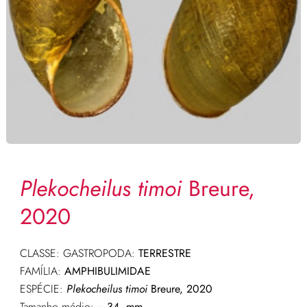
Plekocheilus timoi
Breure,
2020
CLASSE: GASTROPODA:
TERRESTRE
FAMÍLIA:
AMPHIBULIMIDAE
ESPÉCIE:
Plekocheilus timoi
Breure, 2020
Tamanho médio:
~ 34
mm