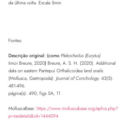
da última volta. Escala 5mm
Fontes:
Descrição original: (como
Plekocheilus (Eurytus)
timoi
Breure, 2020
)
Breure, A. S. H. (2020). Additional
data on eastern Pantepui Orthalicoidea land snails
(Mollusca, Gastropoda).
Journal of Conchology.
43(5):
481-496.
página(s): 490, figs 5A, 11
MolluscaBase:
https://www.molluscabase.org/aphia.php?
p=taxdetails&id=1444094