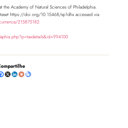
t the Academy of Natural Sciences of Philadelphia.
taset https://doi.org/10.15468/xp1dhx accessed via
ccurrence/215875182
/aphia.php?p=taxdetails&id=994100
ompartilhe