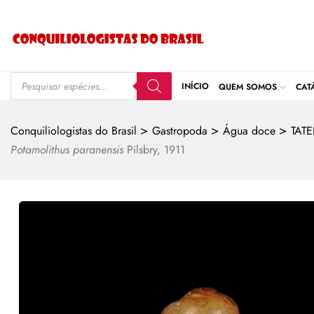
INÍCIO
QUEM SOMOS
CAT
>
>
>
Conquiliologistas do Brasil
Gastropoda
Água doce
TATE
Potamolithus paranensis
Pilsbry, 1911