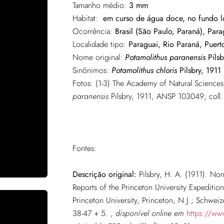
Tamanho médio:
3 mm
Habitat:
em curso de água doce, no fundo lo
Ocorrência:
Brasil (São Paulo, Paraná), Para
Localidade tipo:
Paraguai, Rio Paraná, Puert
Nome original:
Potamolithus paranensis
Pilsb
Sinônimos:
Potamolithus chloris
Pilsbry, 1911
Fotos: (1-3) The Academy of Natural Scienc
paranensis
Pilsbry, 1911, ANSP 103049; coll. 
Fontes:
Descrição original:
Pilsbry, H. A. (1911). No
Reports of the Princeton University Expeditio
Princeton University, Princeton, N.J.; Schweiz
38-47 + 5.
,
disponível online em
https://ww