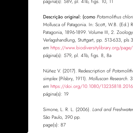
página(s): 589, pl. 41b, figs. 10, 11
Descrição original:
(como
Potamolithus chlor
Mollusca of Patagonia. In: Scott, W.B. (Ed.) R
Patagonia, 1896-1899. Volume III, 2. Zoology.
Verlagshandlung, Stuttgart, pp. 513-633, pls
em
https://www.biodiversitylibrary.org/pag
página(s): 579, pl. 41b, figs. 8, 8a
Núñez V. (2017). Redescription of
Potamolith
simplex
(Pilsbry, 1911).
Molluscan Research.
37
em
https://doi.org/10.1080/13235818.201
página(s): 19
Simone, L. R. L. (2006).
Land and Freshwater 
São Paulo, 390 pp.
page(s): 87