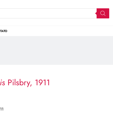
TATO
sis
Pilsbry, 1911
911