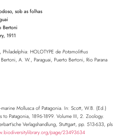
doso, sob as folhas
guai
o Bertoni
ry, 1911
es, Philadelphia: HOLOTYPE de
Potamolithus
Bertoni, A. W., Paraguai, Puerto Bertoni, Rio Parana
n-marine Mollusca of Patagonia. In: Scott, W.B. (Ed.)
ns to Patagonia, 1896-1899. Volume III, 2. Zoology.
erbart’sche Verlagshandlung, Stuttgart, pp. 513-633, pls
w.biodiversitylibrary.org/page/23493634