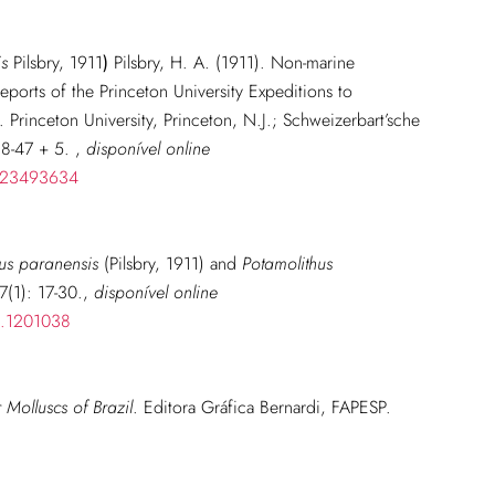
is
Pilsbry, 1911
)
Pilsbry, H. A. (1911). Non-marine
eports of the Princeton University Expeditions to
 Princeton University, Princeton, N.J.; Schweizerbart’sche
 38-47 + 5.
,
disponível online
e/23493634
us paranensis
(Pilsbry, 1911) and
Potamolithus
(1): 17-30.
,
disponível online
6.1201038
Molluscs of Brazil
. Editora Gráfica Bernardi, FAPESP.