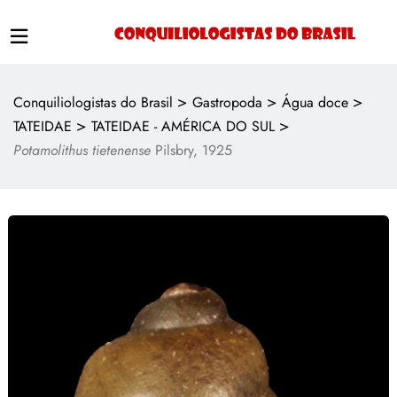
>
>
>
Conquiliologistas do Brasil
Gastropoda
Água doce
>
>
TATEIDAE
TATEIDAE - AMÉRICA DO SUL
Potamolithus tietenense
Pilsbry, 1925