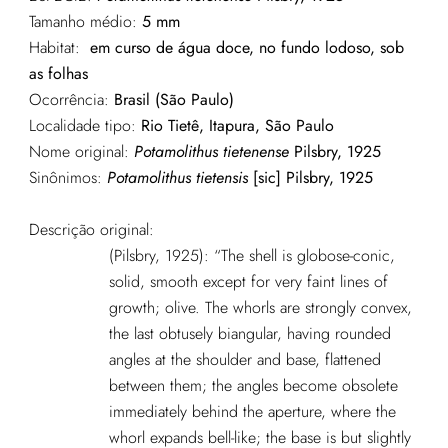
Tamanho médio:
5 mm
Habitat:
em curso de água doce, no fundo lodoso, sob
as folhas
Ocorrência:
Brasil (São Paulo)
Localidade tipo:
Rio Tietê, Itapura, São Paulo
Nome original:
Potamolithus tietenense
Pilsbry, 1925
Sinônimos:
Potamolithus tietensis
[sic] Pilsbry, 1925
Descrição original:
(Pilsbry, 1925): “The shell is globose-conic,
solid, smooth except for very faint lines of
growth; olive. The whorls are strongly convex,
the last obtusely biangular, having rounded
angles at the shoulder and base, flattened
between them; the angles become obsolete
immediately behind the aperture, where the
whorl expands bell-like; the base is but slightly