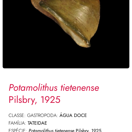
Potamolithus tietenense
Pilsbry, 1925
CLASSE: GASTROPODA:
ÁGUA DOCE
FAMÍLIA:
TATEIDAE
ESPÉCIE:
Potamolithus tietenense
Pilsbry, 1925