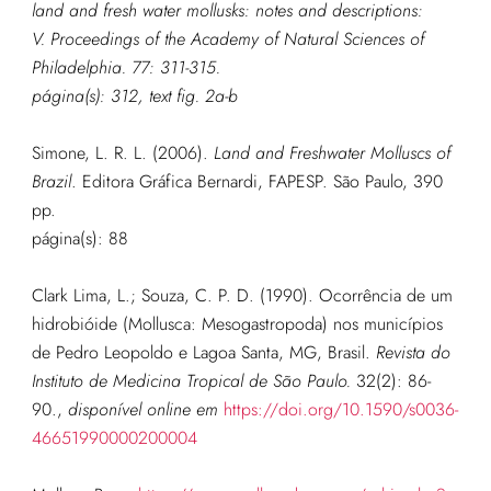
land and fresh water mollusks: notes and descriptions:
V.
Proceedings of the Academy of Natural Sciences of
Philadelphia.
77: 311-315.
página(s): 312, text fig. 2a-b
Simone, L. R. L. (2006).
Land and Freshwater Molluscs of
Brazil
. Editora Gráfica Bernardi, FAPESP. São Paulo, 390
pp.
página(s): 88
Clark Lima, L.; Souza, C. P. D. (1990). Ocorrência de um
hidrobióide (Mollusca: Mesogastropoda) nos municípios
de Pedro Leopoldo e Lagoa Santa, MG, Brasil.
Revista do
Instituto de Medicina Tropical de São Paulo.
32(2): 86-
90.
,
disponível online em
https://doi.org/10.1590/s0036-
46651990000200004