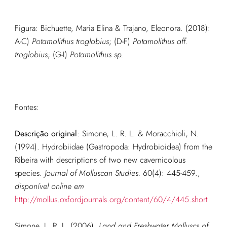
Figura: Bichuette, Maria Elina & Trajano, Eleonora. (2018):
A-C)
Potamolithus troglobius
; (D-F)
Potamolithus aff.
troglobius
; (G-I)
Potamolithus sp.
Fontes:
Descrição original
:
Simone, L. R. L. & Moracchioli, N.
(1994). Hydrobiidae (Gastropoda: Hydrobioidea) from the
Ribeira with descriptions of two new cavernicolous
species.
Journal of Molluscan Studies.
60(4): 445-459.
,
disponível online em
http://mollus.oxfordjournals.org/content/60/4/445.short
Simone, L. R. L. (2006).
Land and Freshwater Molluscs of