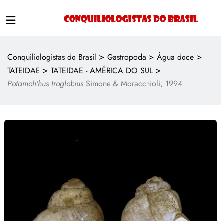
>
>
>
Conquiliologistas do Brasil
Gastropoda
Água doce
>
>
TATEIDAE
TATEIDAE - AMÉRICA DO SUL
Potamolithus troglobius
Simone & Moracchioli, 1994