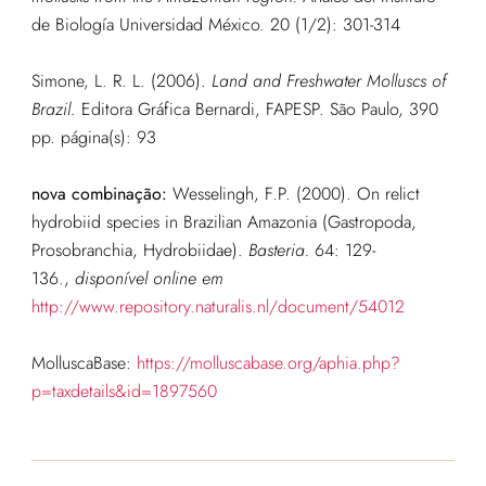
de Biología Universidad México. 20 (1/2): 301-314
Simone, L. R. L. (2006).
Land and Freshwater Molluscs of
Brazil
. Editora Gráfica Bernardi, FAPESP. São Paulo, 390
pp.
página(s): 93
nova combinação:
Wesselingh, F.P. (2000). On relict
hydrobiid species in Brazilian Amazonia (Gastropoda,
Prosobranchia, Hydrobiidae).
Basteria.
64: 129-
136.
,
disponível online em
http://www.repository.naturalis.nl/document/54012
MolluscaBase:
https://molluscabase.org/aphia.php?
p=taxdetails&id=1897560