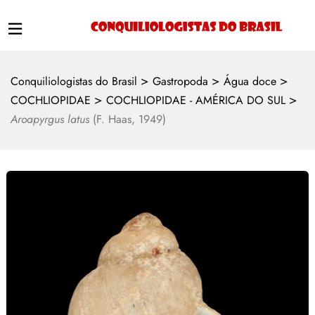
>
>
>
Conquiliologistas do Brasil
Gastropoda
Água doce
>
>
COCHLIOPIDAE
COCHLIOPIDAE - AMÉRICA DO SUL
Aroapyrgus latus
(F. Haas, 1949)