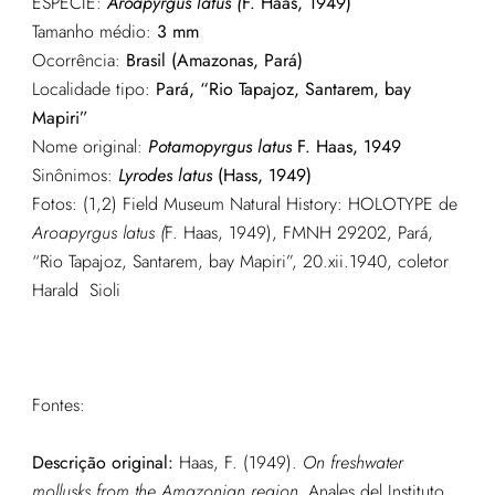
ESPÉCIE:
Aroapyrgus latus (
F. Haas, 1949)
Tamanho médio:
3 mm
Ocorrência:
Brasil (Amazonas, Pará)
Localidade tipo:
Pará,
“Rio Tapajoz, Santarem, bay
Mapiri”
Nome original:
Potamopyrgus latus
F. Haas, 1949
Sinônimos:
Lyrodes latus
(Hass, 1949)
Fotos: (1,2) Field Museum Natural History: HOLOTYPE de
Aroapyrgus latus (
F. Haas, 1949), FMNH 29202, Pará,
“Rio Tapajoz, Santarem, bay Mapiri”, 20.xii.1940, coletor
Harald Sioli
Fontes:
Descrição original:
Haas, F. (1949).
On freshwater
mollusks from the Amazonian region.
Anales del Instituto