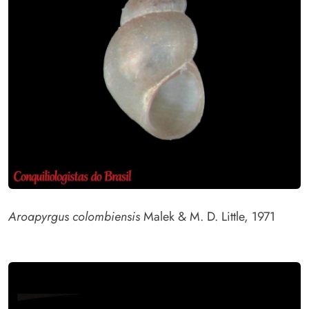
Aroapyrgus colombiensis
Malek & M. D. Little, 1971