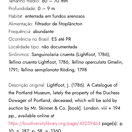
Tamanho médio:
60 – 70 mm
Profundidade
:
0 – 9 m
Habitat:
enterrada em fundos arenosos
Alimentação:
filtrador de fitoplâncton
Frequência:
abundante
Ocorrência no Brasil:
ES até PR
Localidade tipo:
não documentada
Sinônimos:
Sanguinolaria cruenta (Lightfoot, 1786);
Tellina cruenta
Lightfoot, 1786;
Tellina operculata
Gmelin,
1791;
Tellina semiplanata
Röding, 1798
Descrição original:
Lightfoot, J. (1786). A Catalogue of
the Portland Museum, lately the property of the Duchess
Dowager of Portland, deceased; which will be sold by
auction by Mr. Skinner & Co. [book]. London. viii + 194
pp., available online at
https://biodiversitylibrary.org/page/43259464
page(s): p.
10, n. 187; p. 58, n. 1360