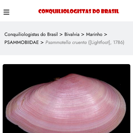
>
>
>
Conquiliologistas do Brasil
Bivalvia
Marinho
>
PSAMMOBIIDAE
Psammotella cruenta
([Lightfoot], 1786)