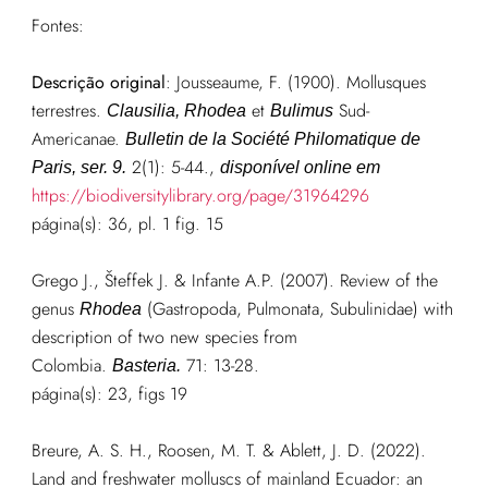
Fontes:
Descrição original
:
Jousseaume, F. (1900). Mollusques
terrestres.
et
Sud-
Clausilia, Rhodea
Bulimus
Americanae.
Bulletin de la Société Philomatique de
2(1): 5-44.,
Paris, ser. 9.
disponível online em
https://biodiversitylibrary.org/page/31964296
página(s): 36, pl. 1 fig. 15
Grego J., Šteffek J. & Infante A.P. (2007). Review of the
genus
(Gastropoda, Pulmonata, Subulinidae) with
Rhodea
description of two new species from
Colombia.
71: 13-28.
Basteria.
página(s): 23, figs 19
Breure, A. S. H., Roosen, M. T. & Ablett, J. D. (2022).
Land and freshwater molluscs of mainland Ecuador: an