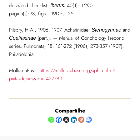
illustrated checklist.
40(1): 1-290.
Iberus.
página(s):98, figs. 119D-F, 125
Pilsbry, H.A., 1906, 1907. Achatinidae:
and
Stenogyrinae
(part.). — Manual of Conchology (second
Coeliaxinae
series: Pulmonata) 18: 161-272 (1906), 273-357 (1907).
Philadelphia
MolluscaBase:
https://molluscabase.org/aphia.php?
p=taxdetails&id=1427783
Compartilhe