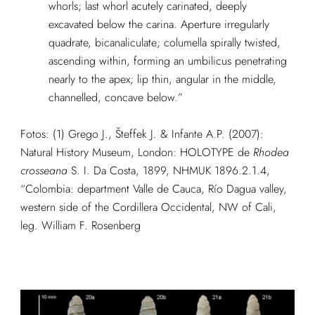
whorls; last whorl acutely carinated, deeply
excavated below the carina. Aperture irregularly
quadrate, bicanaliculate; columella spirally twisted,
ascending within, forming an umbilicus penetrating
nearly to the apex; lip thin, angular in the middle,
channelled, concave below.”
Fotos: (1)
Grego J., Šteffek J. & Infante A.P. (2007):
Natural History Museum, London: HOLOTYPE de
Rhodea
crosseana
S. I. Da Costa, 1899, NHMUK 1896.2.1.4,
“
Colombia: department Valle de Cauca, Río Dagua valley,
western side of the Cordillera Occidental, NW of Cali,
leg. William F. Rosenberg