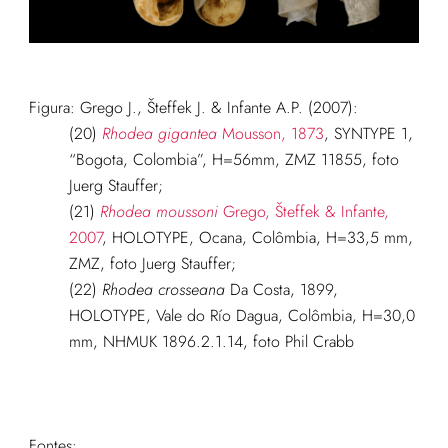
Figura:
Grego J., Šteffek J. & Infante A.P. (2007):
(20)
Rhodea gigantea
Mousson, 1873
, SYNTYPE 1,
“Bogota, Colombia”, H=56mm, ZMZ 11855, foto
Juerg Stauffer;
(21)
Rhodea moussoni
Grego, Šteffek & Infante,
2007
, HOLOTYPE, Ocana, Colômbia, H=33,5 mm,
ZMZ, foto Juerg Stauffer;
(22)
Rhodea crosseana
Da Costa, 1899,
HOLOTYPE, Vale do Río Dagua, Colômbia, H=30,0
mm, NHMUK 1896.2.1.14, foto Phil Crabb
Fontes: