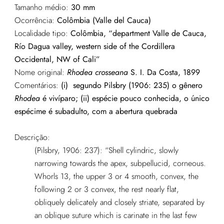
Tamanho médio:
30 mm
Ocorrência:
Colômbia (Valle del Cauca)
Localidade tipo:
Colômbia, “department Valle de Cauca,
Río Dagua valley, western side of the Cordillera
Occidental, NW of Cali”
Nome original:
Rhodea crosseana
S. I. Da Costa, 1899
Comentários:
(i)
segundo Pilsbry (1906: 235) o gênero
Rhodea
é vivíparo; (ii) espécie pouco conhecida, o único
espécime é subadulto, com a abertura quebrada
Descrição:
(Pilsbry, 1906: 237): “Shell cylindric, slowly
narrowing towards the apex, subpellucid, corneous.
Whorls 13, the upper 3 or 4 smooth, convex, the
following 2 or 3 convex, the rest nearly flat,
obliquely delicately and closely striate, separated by
an oblique suture which is carinate in the last few