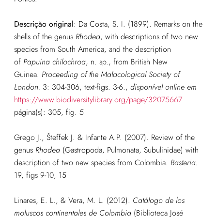
Descrição original
:
Da Costa, S. I. (1899). Remarks on the
shells of the genus
Rhodea
, with descriptions of two new
species from South America, and the description
of
Papuina chilochroa
, n. sp., from British New
Guinea.
Proceeding of the Malacological Society of
London.
3: 304-306, text-figs. 3-6.
,
disponível online em
https://www.biodiversitylibrary.org/page/32075667
página(s): 305, fig. 5
Grego J., Šteffek J. & Infante A.P. (2007). Review of the
genus
Rhodea
(Gastropoda, Pulmonata, Subulinidae) with
description of two new species from Colombia.
Basteria.
19, figs 9-10, 15
Linares, E. L., & Vera, M. L. (2012).
Catálogo de los
moluscos continentales de Colombia
(Biblioteca José