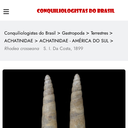
>
>
>
Conquiliologistas do Brasil
Gastropoda
Terrestres
>
>
ACHATINIDAE
ACHATINIDAE - AMÉRICA DO SUL
Rhodea crosseana
S. I. Da Costa, 1899