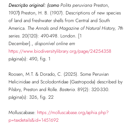
Descrição original: (como
Polita peruviana
Preston,
1907
)
Preston, H. B. (1907). Descriptions of new species
of land and freshwater shells from Central and South
America.
The Annals and Magazine of Natural History, 7th
series.
20(120): 490-498. London. [1
December].
,
disponível online em
https://www.biodiversitylibrary.org/page/24254358
página(s): 490, fig. 1
Roosen, M.T. & Dorado, C. (2025). Some Peruvian
Helicinidae and Scolodontidae (Gastropoda) described by
Pilsbry, Preston and Rolle.
Basteria.
89(2): 320-330.
página(s): 326, fig. 22
Molluscabase:
https://molluscabase.org/aphia.php?
p=taxdetails&id=1451692