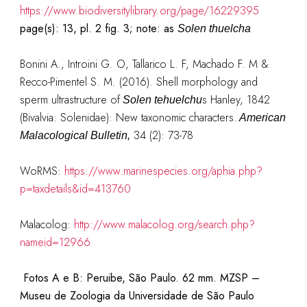
https://www.biodiversitylibrary.org/page/16229395
page(s): 13, pl. 2 fig. 3; note: as
Solen thuelcha
Bonini A., Introini G. O, Tallarico L. F, Machado F. M &
Recco-Pimentel S. M. (2016). Shell morphology and
sperm ultrastructure of
s Hanley, 1842
Solen tehuelchu
(Bivalvia: Solenidae): New taxonomic characters.
American
34 (2): 73-78
Malacological Bulletin,
WoRMS:
https://www.marinespecies.org/aphia.php?
p=taxdetails&id=413760
Malacolog:
http://www.malacolog.org/search.php?
nameid=12966
Fotos A e B: Peruibe, São Paulo. 62 mm. MZSP –
Museu de Zoologia da Universidade de São Paulo