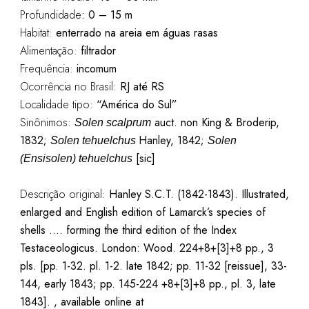
Profundidade
:
0 – 15 m
Habitat:
enterrado na areia em águas rasas
Alimentação:
filtrador
Frequência:
incomum
Ocorrência no Brasil:
RJ até RS
Localidade tipo:
“América do Sul”
Sinônimos:
auct. non King & Broderip,
Solen scalprum
1832;
Hanley, 1842;
Solen tehuelchus
Solen
[sic]
(Ensisolen) tehuelchus
Descrição original:
Hanley S.C.T. (1842-1843). Illustrated,
enlarged and English edition of Lamarck’s species of
shells …. forming the third edition of the Index
Testaceologicus. London: Wood. 224+8+[3]+8 pp., 3
pls. [pp. 1-32. pl. 1-2. late 1842; pp. 11-32 [reissue], 33-
144, early 1843; pp. 145-224 +8+[3]+8 pp., pl. 3, late
1843]. , available online at