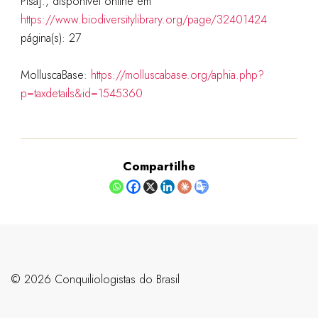
Pisa].
, disponível online em
https://www.biodiversitylibrary.org/page/32401424
página(s): 27
MolluscaBase:
https://molluscabase.org/aphia.php?
p=taxdetails&id=1545360
Compartilhe
©️ 2026 Conquiliologistas do Brasil