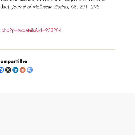
idae).
Journal of Molluscan Studies
, 68, 291–295.
ia.php?p=taxdetails&id=933284
ompartilhe