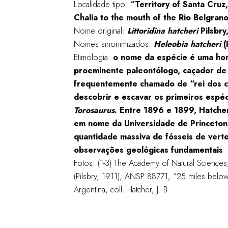
Localidade tipo:
“Territory of Santa Cruz
Chalia to the mouth of the Rio Belgran
Nome original:
Littoridina hatcheri
Pilsbry
Nomes sinonimizados:
Heleobia hatcheri
(
Etimologia:
o nome da espécie é uma hom
proeminente paleontólogo, caçador de 
frequentemente chamado de “rei dos c
descobrir e escavar os primeiros espé
Torosaurus
. Entre 1896 e 1899, Hatcher
em nome da Universidade de Princeton.
quantidade massiva de fósseis de verte
observações geológicas fundamentais
Fotos: (1-3) The Academy of Natural Scienc
(Pilsbry, 1911), ANSP 88771, “25 miles below
Argentina, coll. Hatcher, J. B.