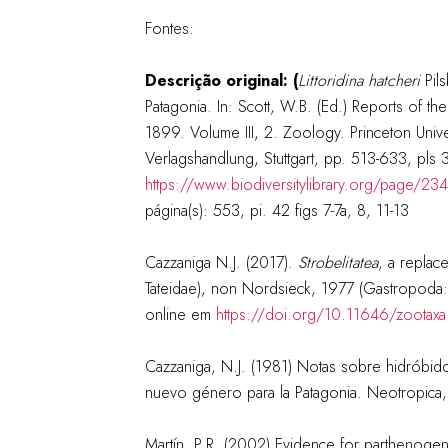
Fontes:
Descrição original: (
Littoridina hatcheri
Pils
Patagonia. In: Scott, W.B. (Ed.) Reports of th
1899. Volume III, 2. Zoology. Princeton Univer
Verlagshandlung, Stuttgart, pp. 513-633, pls 
https://www.biodiversitylibrary.org/page/2
página(s): 553, pi. 42 figs 7-7a, 8, 11-13
Cazzaniga N.J. (2017).
Strobelitatea
, a repla
Tateidae), non Nordsieck, 1977 (Gastropoda: 
online em
https://doi.org/10.11646/zootax
Cazzaniga, N.J. (1981) Notas sobre hidróbido
nuevo género para la Patagonia. Neotropica,
Martín, P.R. (2002) Evidence for parthenogen