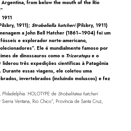
, Argentina, from below the mouth of the Rio
o”
, 1911
Pilsbry, 1911);
Strobeliella hatcheri
(Pilsbry, 1911)
enagem a John Bell Hatcher (1861–1904) foi um
fósseis e explorador norte-americano,
olecionadores”. Ele é mundialmente famoso por
cimes de dinossauros como o
Triceratops
e o
 liderou três expedições científicas à Patagônia
 Durante essas viagens, ele coletou uma
brados, invertebrados (incluindo moluscos) e fez
es, Philadelphia: HOLOTYPE de
Strobelitatea hatcheri
 Sierra Ventana, Rio Chico”, Província de Santa Cruz,