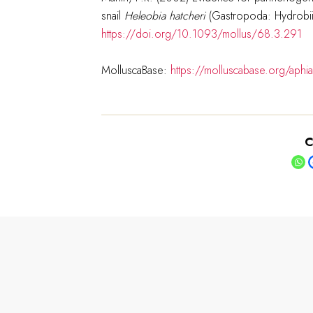
snail
Heleobia hatcheri
(Gastropoda: Hydrobi
https://doi.org/10.1093/mollus/68.3.291
MolluscaBase:
https://molluscabase.org/aph
C