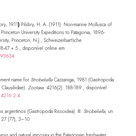
bry, 1911
)
Pilsbry, H. A. (1911). Non-marine Mollusca of
e Princeton University Expeditions to Patagonia, 1896-
sity, Princeton, N.J.; Schweizerbart’sche
38-47 + 5.
, disponível online em
3493634
cement name for
Strobeliella
Cazzaniga, 1981 (Gastropoda:
Clausiliidae).
Zootaxa.
4216(2): 188-189.
, disponível
a.4216.2.4
s argentinos (Gastropoda Rissoidea). III.
Strobeliella
, un
 27 (77), 3–10
esis and natural imposex in the Patagonian freshwater