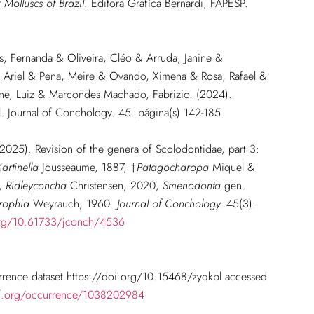
Molluscs of Brazil
. Editora Grafíca Bernardi, FAPESP.
s, Fernanda & Oliveira, Cléo & Arruda, Janine &
a, Ariel & Pena, Meire & Ovando, Ximena & Rosa, Rafael &
one, Luiz & Marcondes Machado, Fabrizio. (2024).
zil. Journal of Conchology. 45. página(s) 142-185
 (2025). Revision of the genera of Scolodontidae, part 3:
artinella
Jousseaume, 1887, †
Patagocharopa
Miquel &
7,
Ridleyconcha
Christensen, 2020,
Smenodonta
gen.
trophia
Weyrauch, 1960.
Journal of Conchology.
45(3):
org/10.61733/jconch/4536
urrence dataset https://doi.org/10.15468/zyqkbl accessed
if.org/occurrence/1038202984