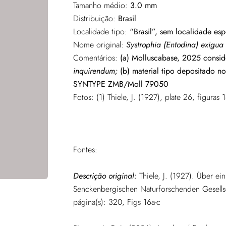
Tamanho médio:
3.0 mm
Distribuição:
Brasil
Localidade tipo:
“Brasil”, sem localidade esp
Nome original:
Systrophia (Entodina) exigua
Comentários:
(a) Molluscabase, 2025 consi
inquirendum;
(b) material tipo depositado n
SYNTYPE ZMB/Moll 79050
Fotos:
(1)
Thiele, J. (1927), plate 26, figura
Fontes:
Descrição original:
Thiele, J. (1927). Über e
Senckenbergischen Naturforschenden Gesellsc
página(s): 320, Figs 16a-c