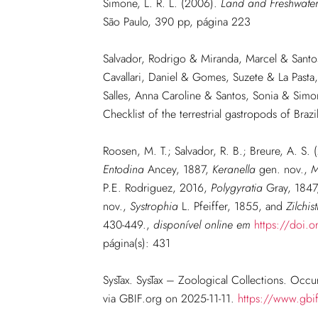
Simone, L. R. L. (2006).
Land and Freshwater 
São Paulo, 390 pp, página 223
Salvador, Rodrigo & Miranda, Marcel & Santo
Cavallari, Daniel & Gomes, Suzete & La Past
Salles, Anna Caroline & Santos, Sonia & Sim
Checklist of the terrestrial gastropods of Bra
Roosen, M. T.; Salvador, R. B.; Breure, A. S.
Entodina
Ancey, 1887,
Keranella
gen. nov.,
M
P.E. Rodriguez, 2016,
Polygyratia
Gray, 184
nov.,
Systrophia
L. Pfeiffer, 1855, and
Zilchis
430-449.
,
disponível online em
https://doi.
página(s): 431
SysTax. SysTax – Zoological Collections. Occ
via GBIF.org on 2025-11-11.
https://www.gb