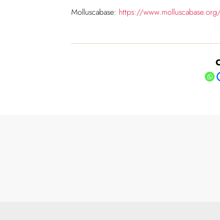
Molluscabase:
https://www.molluscabase.org
C