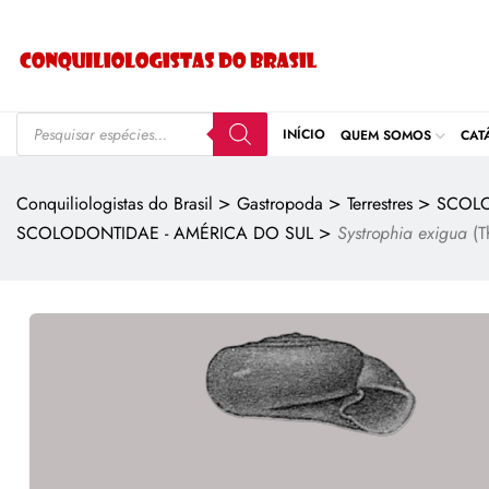
INÍCIO
QUEM SOMOS
CAT
>
>
>
Conquiliologistas do Brasil
Gastropoda
Terrestres
SCOL
>
SCOLODONTIDAE - AMÉRICA DO SUL
Systrophia exigua
(T