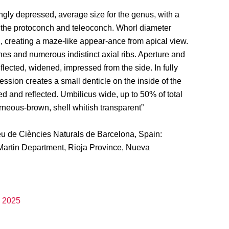
gly depressed, average size for the genus, with a
n the protoconch and teleoconch. Whorl diameter
h, creating a maze-like appear-ance from apical view.
ines and numerous indistinct axial ribs. Aperture and
flected, widened, impressed from the side. In fully
ssion creates a small denticle on the inside of the
ed and reflected. Umbilicus wide, up to 50% of total
rneous-brown, shell whitish transparent”
u de Ciències Naturals de Barcelona, Spain:
tin Department, Rioja Province, Nueva