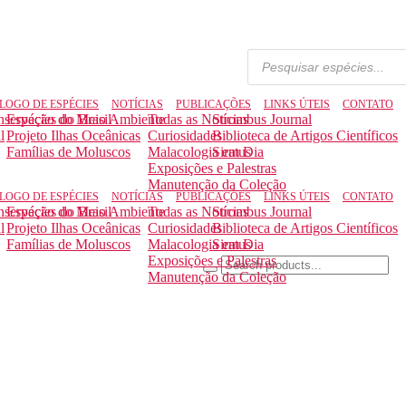
LOGO DE ESPÉCIES
NOTÍCIAS
PUBLICAÇÕES
LINKS ÚTEIS
CONTATO
nservação do Meio Ambiente
Espécies do Brasil
Todas as Notícias
Strombus Journal
l
Projeto Ilhas Oceânicas
Curiosidades
Biblioteca de Artigos Científicos
Famílias de Moluscos
Malacologia em Dia
Siratus
Exposições e Palestras
Manutenção da Coleção
LOGO DE ESPÉCIES
NOTÍCIAS
PUBLICAÇÕES
LINKS ÚTEIS
CONTATO
nservação do Meio Ambiente
Espécies do Brasil
Todas as Notícias
Strombus Journal
l
Projeto Ilhas Oceânicas
Curiosidades
Biblioteca de Artigos Científicos
Famílias de Moluscos
Malacologia em Dia
Siratus
Exposições e Palestras
Manutenção da Coleção