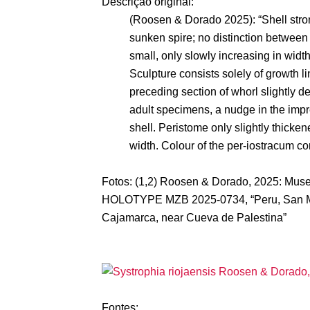
Descrição original:
(Roosen & Dorado 2025): “Shell stron
sunken spire; no distinction betwee
small, only slowly increasing in widt
Sculpture consists solely of growth l
preceding section of whorl slightly de
adult specimens, a nudge in the impre
shell. Peristome only slightly thicken
width. Colour of the per-iostracum co
Fotos: (1,2) Roosen & Dorado, 2025: Muse
HOLOTYPE MZB 2025-0734, “Peru, San Mar
Cajamarca, near Cueva de Palestina”
Fontes: