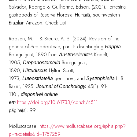
Salvador, Rodrigo & Guilherme, Edson. (2021). Terrestrial
gastropods of Reserva Florestal Humaitá, southwestern
Brazilian Amazon. Check List
Roosen, M. T. & Breure, A. S. (2024). Revision of the
genera of Scolodontidae, part 1: disentangling
Happia
Bourguignat, 1890 from
Kobelt,
Austroselenites
1905,
Bourguignat,
Drepanostomella
1890,
Hylton Scott,
Hirtudiscus
1973,
gen. nov., and
H.B.
Luteostriatella
Systrophiella
Baker, 1925.
45(1): 91-
Journal of Conchology.
110.
,
disponível online
https://doi.org/10.61733/jconch/4511
em
página(s): 99
Molluscabase:
https://www.molluscabase.org/aphia.php?
p=taxdetails&id=1757259