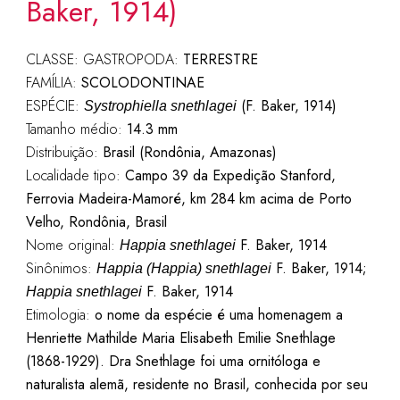
Baker, 1914)
CLASSE: GASTROPODA:
TERRESTRE
FAMÍLIA:
SCOLODONTINAE
ESPÉCIE:
(F. Baker, 1914)
Systrophiella snethlagei
Tamanho médio:
14.3 mm
Distribuição:
Brasil (Rondônia, Amazonas)
Localidade tipo:
Campo 39 da Expedição Stanford,
Ferrovia Madeira-Mamoré, km 284 km acima de Porto
Velho, Rondônia, Brasil
Nome original:
F. Baker, 1914
Happia snethlagei
Sinônimos:
F. Baker, 1914;
Happia (Happia) snethlagei
F. Baker, 1914
Happia snethlagei
Etimologia:
o nome da espécie é uma homenagem a
Henriette Mathilde Maria Elisabeth Emilie Snethlage
(1868-1929). Dra Snethlage foi uma ornitóloga e
naturalista alemã, residente no Brasil, conhecida por seu