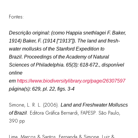
Fontes:
Descrição original:
(como
Happia snethlagei F. Baker,
1914
)
Baker, F. (1914 [“1913”]). The land and fresh-
water mollusks of the Stanford Expedition to
Brazil.
Proceedings of the Academy of Natural
Sciences of Philadelphia.
65(3): 618-672.
, disponível
online
em
https://www.biodiversitylibrary.org/page/26307597
página(s): 629, pl. 22, figs. 3-4
Simone, L. R. L. (2006).
Land and Freshwater Molluscs
. Editora Gráfica Bernardi, FAPESP. São Paulo,
of Brazil
390 pp
Lima, Marcos & Santos, Fernanda & Simone, Luiz &