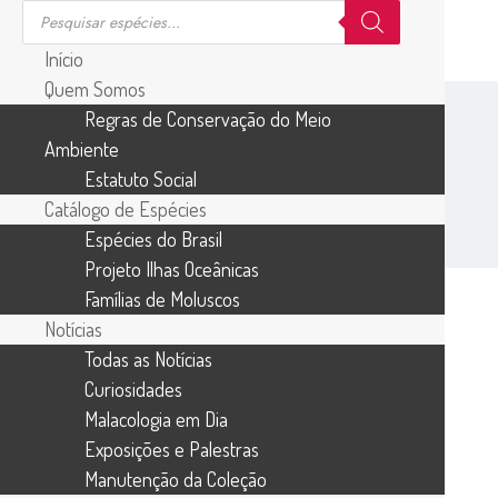
Início
Quem Somos
Regras de Conservação do Meio
>
>
>
Conquiliologistas do Brasil
Gastropoda
Terrestres
Ambiente
>
SCOLODONTIDAE
Estatuto Social
>
SCOLODONTIDAE - AMÉRICA DO SUL
Catálogo de Espécies
Systrophiella starkei
(H. B. Baker, 1925)
Espécies do Brasil
Projeto Ilhas Oceânicas
Famílias de Moluscos
Notícias
Todas as Notícias
Curiosidades
Malacologia em Dia
Exposições e Palestras
Manutenção da Coleção