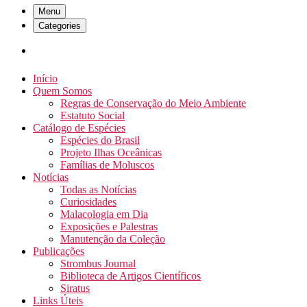
Menu
Categories
Início
Quem Somos
Regras de Conservação do Meio Ambiente
Estatuto Social
Catálogo de Espécies
Espécies do Brasil
Projeto Ilhas Oceânicas
Famílias de Moluscos
Notícias
Todas as Notícias
Curiosidades
Malacologia em Dia
Exposições e Palestras
Manutenção da Coleção
Publicações
Strombus Journal
Biblioteca de Artigos Científicos
Siratus
Links Úteis