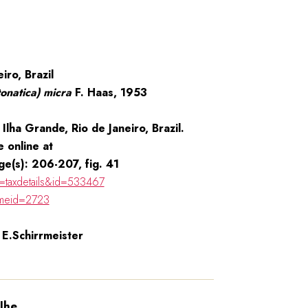
iro, Brazil
tonatica) micra
F. Haas, 1953
Ilha Grande, Rio de Janeiro, Brazil.
e online at
ge(s): 206-207, fig. 41
=taxdetails&id=533467
ameid=2723
 E.Schirrmeister
lhe