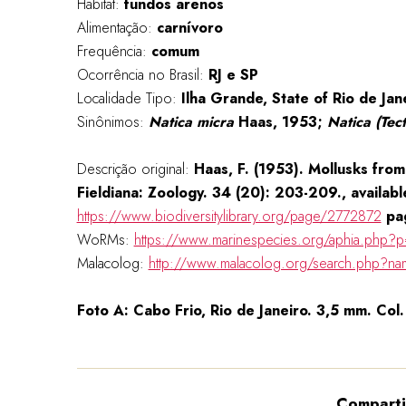
Habitat:
fundos arenos
Alimentação:
carnívoro
Frequência:
comum
Ocorrência no Brasil:
RJ e SP
Localidade Tipo:
Ilha Grande, State of Rio de Jane
Sinônimos:
Natica
micra
Haas, 1953;
Natica (Tec
Descrição original:
Haas, F. (1953). Mollusks from 
Fieldiana: Zoology. 34 (20): 203-209., availabl
https://www.biodiversitylibrary.org/page/2772872
pa
WoRMs:
https://www.marinespecies.org/aphia.php?p
Malacolog:
http://www.malacolog.org/search.php?n
Foto A: Cabo Frio, Rio de Janeiro. 3,5 mm. Col.
Comparti