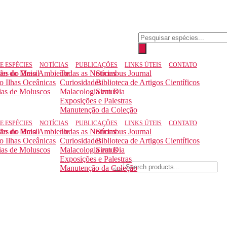
Pesquisar
produtos
E ESPÉCIES
NOTÍCIAS
PUBLICAÇÕES
LINKS ÚTEIS
CONTATO
ção do Meio Ambiente
ies do Brasil
Todas as Notícias
Strombus Journal
to Ilhas Oceânicas
Curiosidades
Biblioteca de Artigos Científicos
ias de Moluscos
Malacologia em Dia
Siratus
Exposições e Palestras
Manutenção da Coleção
E ESPÉCIES
NOTÍCIAS
PUBLICAÇÕES
LINKS ÚTEIS
CONTATO
ção do Meio Ambiente
ies do Brasil
Todas as Notícias
Strombus Journal
to Ilhas Oceânicas
Curiosidades
Biblioteca de Artigos Científicos
ias de Moluscos
Malacologia em Dia
Siratus
Exposições e Palestras
Manutenção da Coleção