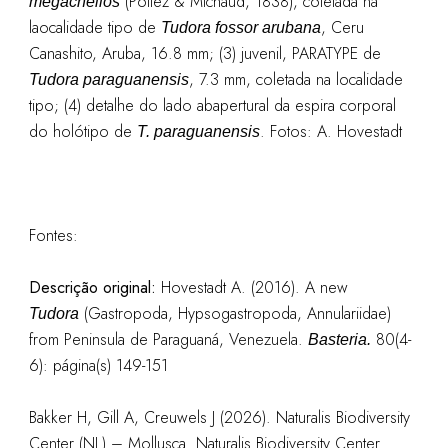
(Potiez & Michaud, 1838), coletada na
megacheilos
laocalidade tipo de
, Ceru
Tudora fossor arubana
Canashito, Aruba, 16.8 mm; (3) juvenil, PARATYPE de
, 7.3 mm, coletada na localidade
Tudora paraguanensis
tipo; (4) detalhe do lado abapertural da espira corporal
do holótipo de
. Fotos: A. Hovestadt
T. paraguanensis
Fontes:
Descrição original:
Hovestadt A. (2016). A new
(Gastropoda, Hypsogastropoda, Annulariidae)
Tudora
from Peninsula de Paraguaná, Venezuela.
80(4-
Basteria.
6): página(s) 149-151
Bakker H, Gill A, Creuwels J (2026). Naturalis Biodiversity
Center (NL) – Mollusca. Naturalis Biodiversity Center.