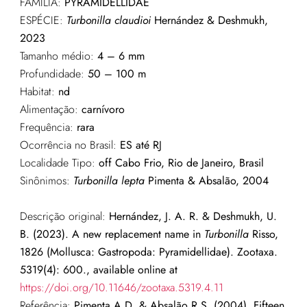
FAMÍLIA:
PYRAMIDELLIDAE
ESPÉCIE:
Turbonilla claudioi
Hernández & Deshmukh,
2023
Tamanho médio:
4 – 6 mm
Profundidade:
50 – 100 m
Habitat:
nd
Alimentação:
carnívoro
Frequência:
rara
Ocorrência no Brasil:
ES até RJ
Localidade Tipo:
off Cabo Frio, Rio de Janeiro, Brasil
Sinônimos:
Turbonilla lepta
Pimenta & Absalão, 2004
Descrição original:
Hernández, J. A. R. & Deshmukh, U.
B. (2023). A new replacement name in
Turbonilla
Risso,
1826 (Mollusca: Gastropoda: Pyramidellidae). Zootaxa.
5319(4): 600., available online at
https://doi.org/10.11646/zootaxa.5319.4.11
Referência:
Pimenta A.D. & Absalão R.S. (2004). Fifteen