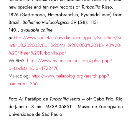
new species and ten new records of
Turbonilla
Risso,
1826 (Gastropoda, Heterobranchia, Pyramidellidae) from
Brazil.
Bollettino Malacologico.
39 (5-8): 113-
140.,
available online
at
http://www.societaitalianadimalacologia.it/Bollettino/Bol
lettino%202003/Boll.%20Mal.%202003%20113-140%20-
%20Fifteen%20Turbonilla.pdf
WoRMS:
https://www.marinespecies.org/aphia.php?
p=taxdetails&id=1722478
Malacolog:
http://www.malacolog.org/search.php?
nameid=11366
Foto A:
Parátipo de
Turbonilla lepta –
off Cabo Frio, Rio
de Janeiro. 3 mm. MZSP 35851 – Museu de Zoologia da
Universidade de São Paulo