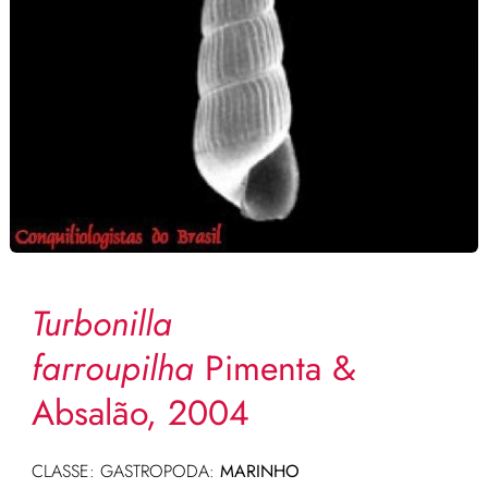
Turbonilla
farroupilha
Pimenta &
Absalão, 2004
CLASSE: GASTROPODA:
MARINHO