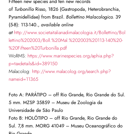
Fifteen new species and ten new records
of
Turbonilla
Risso, 1826 (Gastropoda, Heterobranchia,
Pyramidellidae) from Brazil.
Bollettino Malacologico.
39
(5-8): 113-140.,
available online
at
http://www.societaitalianadimalacologia.it/Bollettino/Bol
lettino%202003/Boll.%20Mal.%202003%20113-140%20-
%20Fifteen%20Turbonilla.pdf
WoRMS:
https://www.marinespecies.org/aphia.php?
p=taxdetails&id=389150
Malacolog:
http://www.malacolog.org/search.php?
nameid=11365
Foto A: PARÁTIPO – off Rio Grande, Rio Grande do Sul.
5 mm. MZSP 35859 – Museu de Zoologia da
Universidade de São Paulo
Foto B: HOLÓTIPO – off Rio Grande, Rio Grande do
Sul. 7,8 mm. MORG
41049
– Museu Oceanográfico do
Rio Grande