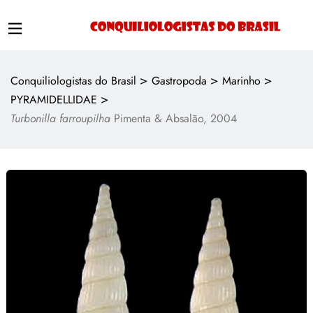
>
>
>
Conquiliologistas do Brasil
Gastropoda
Marinho
>
PYRAMIDELLIDAE
Turbonilla farroupilha
Pimenta & Absalão, 2004