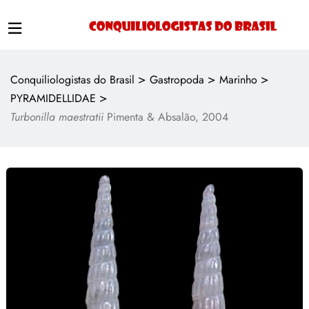
>
>
>
Conquiliologistas do Brasil
Gastropoda
Marinho
>
PYRAMIDELLIDAE
Turbonilla maestratii
Pimenta & Absalão, 2004