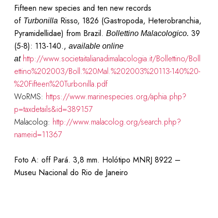
Fifteen new species and ten new records
of
Risso, 1826 (Gastropoda, Heterobranchia,
Turbonilla
Pyramidellidae) from Brazil.
39
Bollettino Malacologico.
(5-8): 113-140.,
available online
http://www.societaitalianadimalacologia.it/Bollettino/Boll
at
ettino%202003/Boll.%20Mal.%202003%20113-140%20-
%20Fifteen%20Turbonilla.pdf
WoRMS:
https://www.marinespecies.org/aphia.php?
p=taxdetails&id=389157
Malacolog:
http://www.malacolog.org/search.php?
nameid=11367
Foto A: off Pará. 3,8 mm. Holótipo MNRJ 8922
–
Museu Nacional do Rio de Janeiro