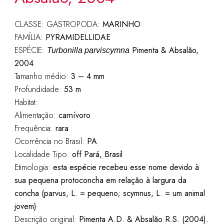
CLASSE: GASTROPODA:
MARINHO
FAMÍLIA:
PYRAMIDELLIDAE
ESPÉCIE:
Pimenta & Absalão,
Turbonilla parviscymna
2004
Tamanho médio:
3 – 4 mm
Profundidade:
53 m
Habitat:
Alimentação:
carnívoro
Frequência:
rara
Ocorrência no Brasil:
PA
Localidade Tipo:
off Pará, Brasil
Etimologia:
esta espécie recebeu esse nome devido à
sua pequena protoconcha em relação à largura da
concha (parvus, L. = pequeno; scymnus, L. = um animal
jovem)
Descrição original:
Pimenta A.D. & Absalão R.S. (2004).