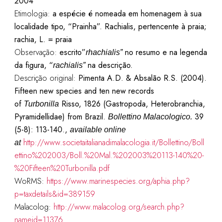
2004
Etimologia:
a espécie é nomeada em homenagem à sua
localidade tipo, “Prainha”. Rachialis, pertencente à praia;
rachia, L. = praia
Observação:
escrito”
no resumo e na legenda
rhachialis”
da figura, “
na descrição.
rachialis”
Descrição original:
Pimenta A.D. & Absalão R.S. (2004).
Fifteen new species and ten new records
of
Risso, 1826 (Gastropoda, Heterobranchia,
Turbonilla
Pyramidellidae) from Brazil.
39
Bollettino Malacologico.
(5-8): 113-140.,
available online
http://www.societaitalianadimalacologia.it/Bollettino/Boll
at
ettino%202003/Boll.%20Mal.%202003%20113-140%20-
%20Fifteen%20Turbonilla.pdf
WoRMS:
https://www.marinespecies.org/aphia.php?
p=taxdetails&id=389159
Malacolog:
http://www.malacolog.org/search.php?
nameid=11376