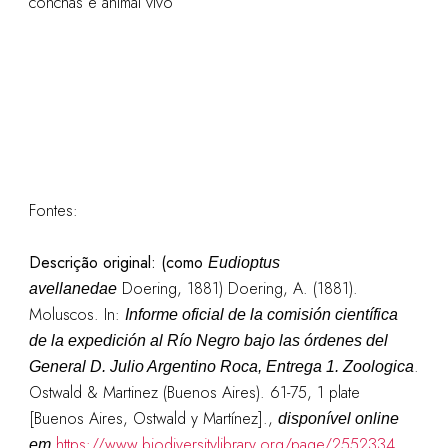
conchas e animal vivo
Fontes:
Descrição original:
(como
Eudioptus
Doering, 1881)
Doering, A. (1881).
avellanedae
Moluscos. In:
Informe oficial de la comisión científica
de la expedición al Río Negro bajo las órdenes del
.
General D. Julio Argentino Roca, Entrega 1. Zoologica
Ostwald & Martinez (Buenos Aires). 61-75, 1 plate
[Buenos Aires, Ostwald y Martínez].
,
disponível online
https://www.biodiversitylibrary.org/page/2552334
em