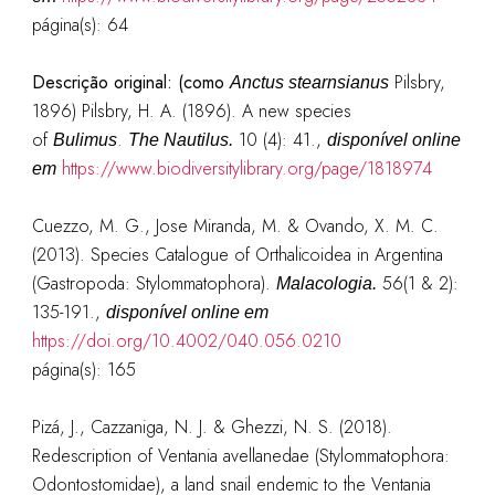
página(s): 64
Descrição original:
(como
Pilsbry,
Anctus stearnsianus
1896)
Pilsbry, H. A. (1896). A new species
of
.
10 (4): 41.
,
Bulimus
The Nautilus.
disponível online
https://www.biodiversitylibrary.org/page/1818974
em
Cuezzo, M. G., Jose Miranda, M. & Ovando, X. M. C.
(2013). Species Catalogue of Orthalicoidea in Argentina
(Gastropoda: Stylommatophora).
56(1 & 2):
Malacologia.
135-191.
,
disponível online em
https://doi.org/10.4002/040.056.0210
página(s): 165
Pizá, J., Cazzaniga, N. J. & Ghezzi, N. S. (2018).
Redescription of Ventania avellanedae (Stylommatophora:
Odontostomidae), a land snail endemic to the Ventania