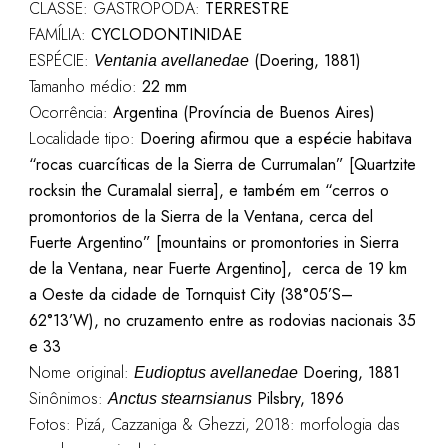
CLASSE: GASTROPODA:
TERRESTRE
FAMÍLIA:
CYCLODONTINIDAE
ESPÉCIE:
(Doering, 1881)
Ventania avellanedae
Tamanho médio:
22 mm
Ocorrência:
Argentina (Província de Buenos Aires)
Localidade tipo:
Doering afirmou que a espécie habitava
“rocas cuarcíticas de la Sierra de Currumalan” [Quartzite
rocksin the Curamalal sierra], e também em “cerros o
promontorios de la Sierra de la Ventana, cerca del
Fuerte Argentino” [mountains or promontories in Sierra
de la Ventana, near Fuerte Argentino], cerca de 19 km
a Oeste da cidade de Tornquist City (38°05’S–
62°13’W), no cruzamento entre as rodovias nacionais 35
e 33
Nome original:
Doering, 1881
Eudioptus avellanedae
Sinônimos:
Pilsbry, 1896
Anctus stearnsianus
Fotos: Pizá, Cazzaniga & Ghezzi, 2018: morfologia das