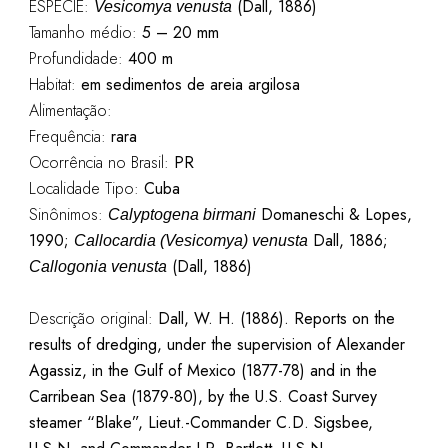
ESPÉCIE:
(Dall, 1886)
Vesicomya venusta
Tamanho médio:
5 – 20 mm
Profundidade:
400 m
Habitat:
em sedimentos de areia argilosa
Alimentação:
Frequência:
rara
Ocorrência no Brasil:
PR
Localidade Tipo:
Cuba
Sinônimos:
Domaneschi & Lopes,
Calyptogena birmani
1990;
Dall, 1886;
Callocardia (Vesicomya) venusta
(Dall, 1886)
Callogonia venusta
Descrição original:
Dall, W. H. (1886). Reports on the
results of dredging, under the supervision of Alexander
Agassiz, in the Gulf of Mexico (1877-78) and in the
Carribean Sea (1879-80), by the U.S. Coast Survey
steamer “Blake”, Lieut.-Commander C.D. Sigsbee,