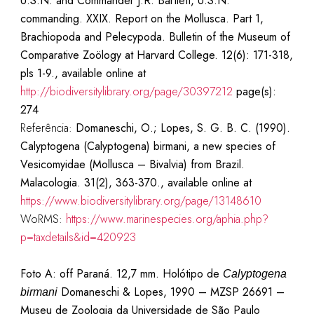
U.S.N. and Commander J.R. Bartlett, U.S.N.
commanding. XXIX. Report on the Mollusca. Part 1,
Brachiopoda and Pelecypoda. Bulletin of the Museum of
Comparative Zoölogy at Harvard College. 12(6): 171-318,
pls 1-9., available online at
http://biodiversitylibrary.org/page/30397212
page(s):
274
Referência:
Domaneschi, O.; Lopes, S. G. B. C. (1990).
Calyptogena (Calyptogena) birmani, a new species of
Vesicomyidae (Mollusca – Bivalvia) from Brazil.
Malacologia. 31(2), 363-370., available online at
https://www.biodiversitylibrary.org/page/13148610
WoRMS:
https://www.marinespecies.org/aphia.php?
p=taxdetails&id=420923
Foto A: off Paraná. 12,7 mm. Holótipo de
Calyptogena
Domaneschi & Lopes, 1990 – MZSP 26691 –
birmani
Museu de Zoologia da Universidade de São Paulo