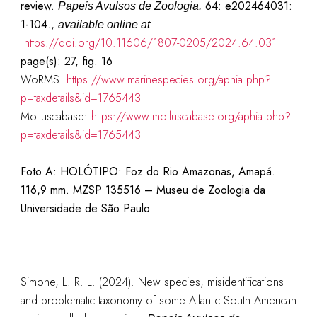
review.
64: e202464031:
Papeis Avulsos de Zoologia.
1-104.,
available online at
https://doi.org/10.11606/1807-0205/2024.64.031
page(s): 27, fig. 16
WoRMS:
https://www.marinespecies.org/aphia.php?
p=taxdetails&id=1765443
Molluscabase:
https://www.molluscabase.org/aphia.php?
p=taxdetails&id=1765443
Foto A: HOLÓTIPO: Foz do Rio Amazonas, Amapá.
116,9 mm.
MZSP 135516 – Museu de Zoologia da
Universidade de São Paulo
Simone, L. R. L. (2024). New species, misidentifications
and problematic taxonomy of some Atlantic South American