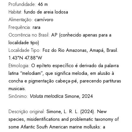
Profundidade:
46 m
Habitat:
fundo de areia lodosa
Alimentação:
carnívoro
Frequência:
rara
Ocorrência no Brasil:
AP (conhecido apenas para a
localidade tipo)
Localidade Tipo:
Foz do Rio Amazonas, Amapá, Brasil.
1.43°N 47.88
″
W
Etimologia:
O epíteto específico é derivado da palavra
latina “melodiam”, que significa melodia, em alusão à
concha e pigmentação cabeça-pé, parecendo partituras
musicais.
Sinônimo:
Simone, 2024
Voluta melodica
Descrição original:
Simone, L. R. L. (2024). New
species, misidentifications and problematic taxonomy of
some Atlantic South American marine mollusks: a