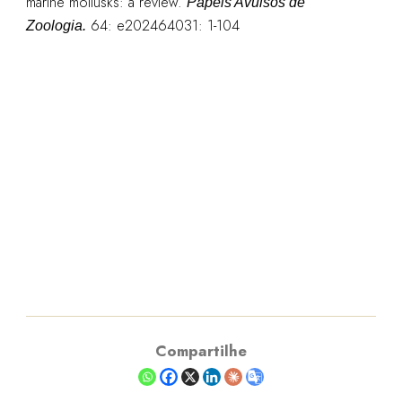
marine mollusks: a review.
Papeis Avulsos de
64: e202464031: 1-104
Zoologia.
Compartilhe