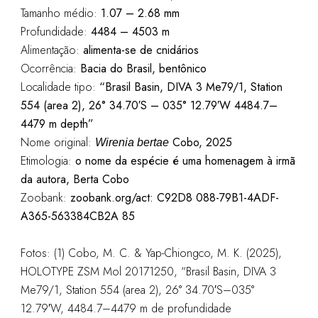
Tamanho médio:
1.07 – 2.68 mm
Profundidade:
4484 – 4503 m
Alimentação:
alimenta-se de cnidários
Ocorrência:
Bacia do Brasil, bentônico
Localidade tipo:
“Brasil Basin, DIVA 3 Me79/1, Station
554 (area 2), 26° 34.70′S – 035° 12.79′W 4484.7–
4479 m depth”
Nome original:
Cobo, 2025
Wirenia bertae
Etimologia:
o nome da espécie é uma homenagem à irmã
da autora, Berta Cobo
Zoobank:
zoobank.org/act: C92D8 088-79B1-4ADF-
A365-563384CB2A 85
Fotos: (1)
Cobo, M. C. & Yap-Chiongco, M. K. (2025),
HOLOTYPE ZSM Mol 20171250, “
Brasil Basin, DIVA 3
Me79/1, Station 554 (area 2), 26° 34.70′S–035°
12.79′W, 4484.7–4479 m de profundidade