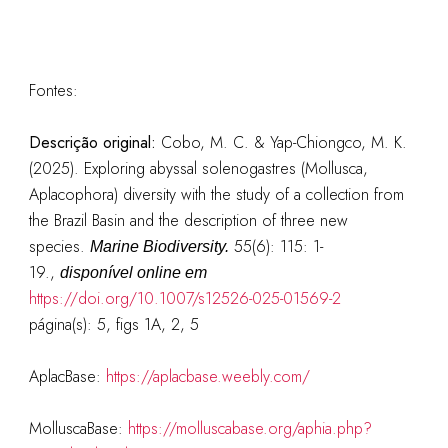
Fontes:
Descrição original:
Cobo, M. C. & Yap-Chiongco, M. K.
(2025). Exploring abyssal solenogastres (Mollusca,
Aplacophora) diversity with the study of a collection from
the Brazil Basin and the description of three new
species.
55(6): 115: 1-
Marine Biodiversity.
19.
,
disponível online em
https://doi.org/10.1007/s12526-025-01569-2
página(s): 5, figs 1A, 2, 5
AplacBase:
https://aplacbase.weebly.com/
MolluscaBase:
https://molluscabase.org/aphia.php?