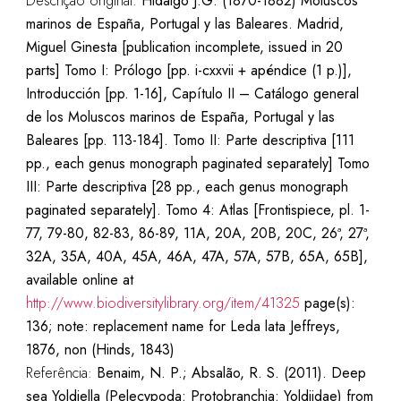
Descrição original:
Hidalgo J.G. (1870-1882) Moluscos
marinos de España, Portugal y las Baleares. Madrid,
Miguel Ginesta [publication incomplete, issued in 20
parts] Tomo I: Prólogo [pp. i-cxxvii + apéndice (1 p.)],
Introducción [pp. 1-16], Capítulo II – Catálogo general
de los Moluscos marinos de España, Portugal y las
Baleares [pp. 113-184]. Tomo II: Parte descriptiva [111
pp., each genus monograph paginated separately] Tomo
III: Parte descriptiva [28 pp., each genus monograph
paginated separately]. Tomo 4: Atlas [Frontispiece, pl. 1-
77, 79-80, 82-83, 86-89, 11A, 20A, 20B, 20C, 26ª, 27ª,
32A, 35A, 40A, 45A, 46A, 47A, 57A, 57B, 65A, 65B],
available online at
http://www.biodiversitylibrary.org/item/41325
page(s):
136; note: replacement name for Leda lata Jeffreys,
1876, non (Hinds, 1843)
Referência:
Benaim, N. P.; Absalão, R. S. (2011). Deep
sea Yoldiella (Pelecypoda: Protobranchia: Yoldiidae) from