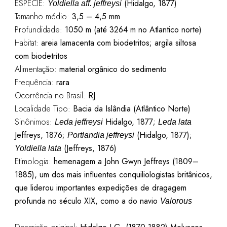
ESPÉCIE:
(Hidalgo, 1877)
Yoldiella aff. jeffreysi
Tamanho médio:
3,5 – 4,5
mm
Profundidade:
1050 m (até 3264 m no Atlantico norte)
Habitat:
areia lamacenta com biodetritos; argila siltosa
com biodetritos
Alimentação:
material orgânico do sedimento
Frequência:
rara
Ocorrência no Brasil:
RJ
Localidade Tipo:
Bacia da Islândia
(Atlântico Norte)
Sinônimos:
Hidalgo, 1877;
Leda jeffreysi
Leda lata
Jeffreys, 1876;
(Hidalgo, 1877);
Portlandia jeffreysi
(Jeffreys, 1876)
Yoldiella lata
Etimologia:
hemenagem a John Gwyn Jeffreys (1809–
1885), um dos mais influentes conquiliologistas britânicos,
que liderou importantes expedições de dragagem
profunda no século XIX, como a do navio
Valorous