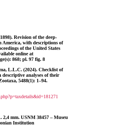
1898). Revision of the deep-
h America, with descriptions of
oceedings of the United States
ailable online at
ge(s): 868; pl. 97 fig. 8
ma, L.L.C. (2024). Checklist of
 descriptive analyses of their
Zootaxa, 5488(1): 1–94.
a.php?p=taxdetails&id=181271
UA. 2,4 mm. USNM 38457 – Museu
onian Institution