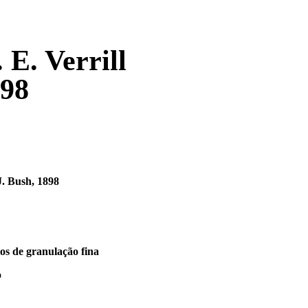
 E. Verrill
898
J. Bush, 1898
os de granulação fina
o