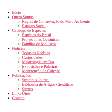
Início
Quem Somos
Regras de Conservação do Meio Ambiente
Estatuto Social
Catálogo de Espécies
Espécies do Brasil
Projeto Ilhas Oceânicas
Famílias de Moluscos
Notícias
Todas as Notícias
Curiosidades
Malacologia em Dia
Exposições e Palestras
Manutenção da Coleção
Publicações
Strombus Journal
Biblioteca de Artigos Científicos
Siratus
Links Úteis
Contato