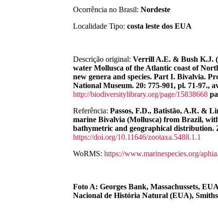
Ocorrência no Brasil:
Nordeste
Localidade Tipo:
costa leste dos EUA
Descrição original:
Verrill A.E. & Bush K.J. (
water Mollusca of the Atlantic coast of Nort
new genera and species. Part I. Bivalvia. Pr
National Museum. 20: 775-901, pl. 71-97., av
http://biodiversitylibrary.org/page/15838668
pa
Referência:
Passos, F.D., Batistão, A.R. & Li
marine Bivalvia (Mollusca) from Brazil, with
bathymetric and geographical distribution. 
https://doi.org/10.11646/zootaxa.5488.1.1
WoRMS:
https://www.marinespecies.org/aphi
Foto A: Georges Bank, Massachussets, E
Nacional de História Natural (EUA), Smiths