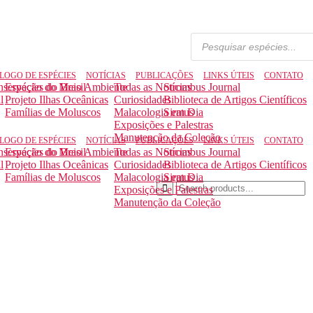
LOGO DE ESPÉCIES
NOTÍCIAS
PUBLICAÇÕES
LINKS ÚTEIS
CONTATO
nservação do Meio Ambiente
Espécies do Brasil
Todas as Notícias
Strombus Journal
l
Projeto Ilhas Oceânicas
Curiosidades
Biblioteca de Artigos Científicos
Famílias de Moluscos
Malacologia em Dia
Siratus
Exposições e Palestras
Manutenção da Coleção
LOGO DE ESPÉCIES
NOTÍCIAS
PUBLICAÇÕES
LINKS ÚTEIS
CONTATO
nservação do Meio Ambiente
Espécies do Brasil
Todas as Notícias
Strombus Journal
l
Projeto Ilhas Oceânicas
Curiosidades
Biblioteca de Artigos Científicos
Famílias de Moluscos
Malacologia em Dia
Siratus
Exposições e Palestras
Manutenção da Coleção