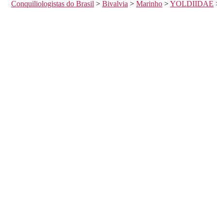
Conquiliologistas do Brasil
>
Bivalvia
>
Marinho
>
YOLDIIDAE