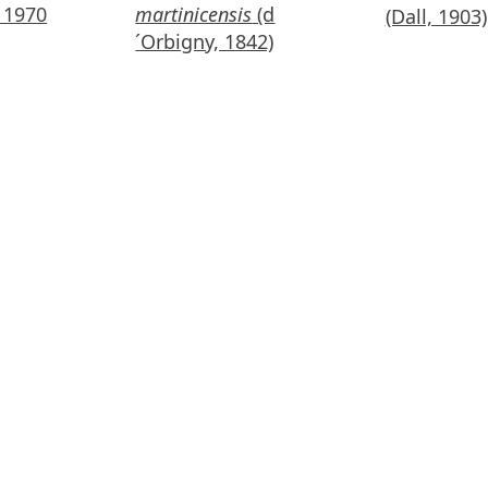
 1970
martinicensis
(d
(Dall, 1903)
´Orbigny, 1842)