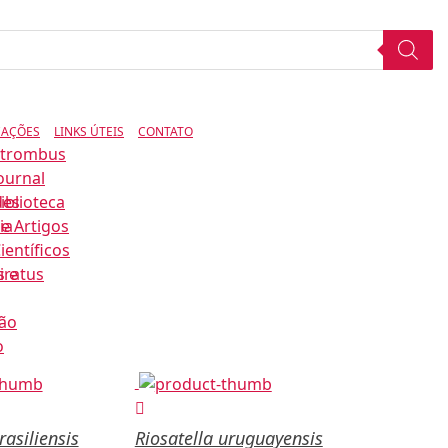
CAÇÕES
LINKS ÚTEIS
CONTATO
Strombus
ournal
des
iblioteca
ia
e Artigos
ientíficos
s e
iratus
ão
o
rasiliensis
Riosatella uruguayensis