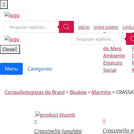
INÍCIO
QUEM SOMOS
CATÁL
Regras de
Conservação
B
do Meio
Close
Ambiente
Estatuto
Menu
Categories
Social
Conquiliologistas do Brasil
>
Bivalvia
>
Marinho
>
CRASSA
Crassinella 
Crassinella lunulata