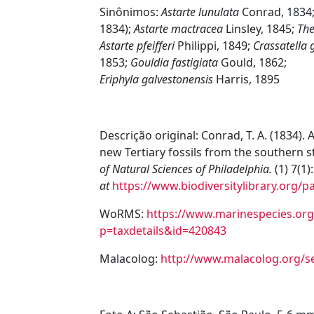
Sinônimos:
Astarte lunulata
Conrad, 1834
1834);
Astarte mactracea
Linsley, 1845;
The
Astarte pfeifferi
Philippi, 1849;
Crassatella
1853;
Gouldia fastigiata
Gould, 1862;
Eriphyla galvestonensis
Harris, 1895
Descrição original:
Conrad, T. A. (1834).
new Tertiary fossils from the southern s
of Natural Sciences of Philadelphia.
(1) 7(1)
at
https://www.biodiversitylibrary.org/
WoRMS:
https://www.marinespecies.org
p=taxdetails&id=420843
Malacolog:
http://www.malacolog.org/