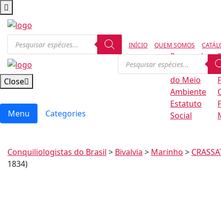
INÍCIO
QUEM SOMOS
CATÁL
Regras de
Conservação
B
do Meio
Close
Ambiente
Estatuto
Menu
Categories
Social
Conquiliologistas do Brasil
>
Bivalvia
>
Marinho
>
CRASSA
1834)