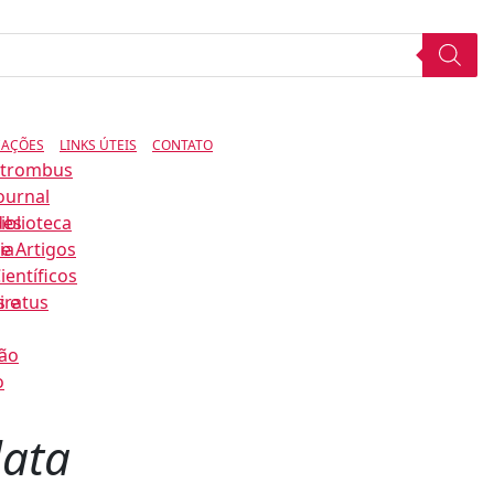
CAÇÕES
LINKS ÚTEIS
CONTATO
Strombus
ournal
des
iblioteca
ia
e Artigos
ientíficos
s e
iratus
ão
o
lata