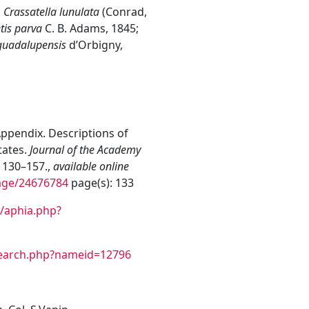
;
Crassatella lunulata
(Conrad,
tis parva
C. B. Adams, 1845;
 guadalupensis
d’Orbigny,
 Appendix. Descriptions of
tates.
Journal of the Academy
: 130–157.,
available online
page/24676784
page(s): 133
/aphia.php?
search.php?nameid=12796