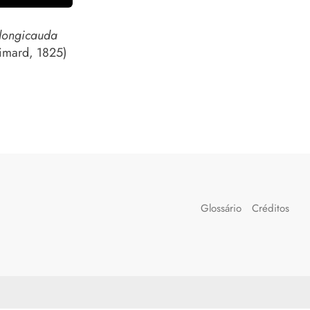
 longicauda
imard, 1825)
Glossário
Créditos