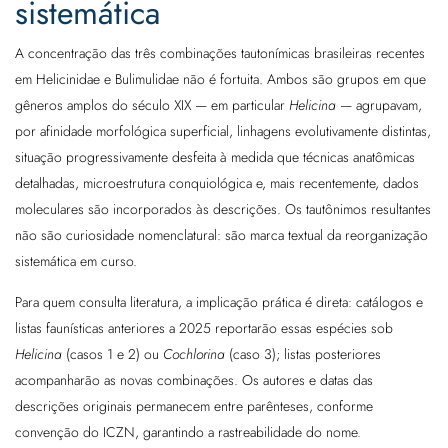
sistemática
A concentração das três combinações tautonímicas brasileiras recentes
em Helicinidae e Bulimulidae não é fortuita. Ambos são grupos em que
gêneros amplos do século XIX — em particular
Helicina
— agrupavam,
por afinidade morfológica superficial, linhagens evolutivamente distintas,
situação progressivamente desfeita à medida que técnicas anatômicas
detalhadas, microestrutura conquiológica e, mais recentemente, dados
moleculares são incorporados às descrições. Os tautônimos resultantes
não são curiosidade nomenclatural: são marca textual da reorganização
sistemática em curso.
Para quem consulta literatura, a implicação prática é direta: catálogos e
listas faunísticas anteriores a 2025 reportarão essas espécies sob
Helicina
(casos 1 e 2) ou
Cochlorina
(caso 3); listas posteriores
acompanharão as novas combinações. Os autores e datas das
descrições originais permanecem entre parênteses, conforme
convenção do ICZN, garantindo a rastreabilidade do nome.