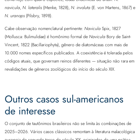
navicula
,
N. lateralis
(Menke, 1828),
N. involuta
(E. von Martens, 1867) e
N. uranops
(Pilsbry, 1898).
Cabe observação nomenclatural pertinente:
Navicula
Spix, 1827
(Mollusca: Bulimulidae) é homônimo formal de
Navicula
Bory de Saint-
Vincent, 1822 (Bacillariophyta), gênero de diatomáceas com mais de
10.000 nomes específicos publicados. A coexistência é tolerada pelos
códigos atuais, que governam reinos diferentes — situação não rara em
revalidações de gêneros zoológicos do início do século XIX.
Outros casos sul-americanos
de interesse
O conjunto de tautônimos brasileiros não se limita às combinações de
2025–2026. Vários casos clássicos remontam à literatura malacológica
europeia do segundo terço do século XIX, originados de uma prática