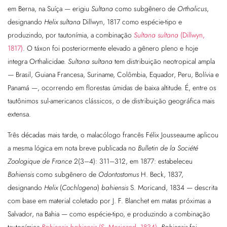
em Berna, na Suíça — erigiu
Sultana
como subgênero de
Orthalicus
,
designando
Helix sultana
Dillwyn, 1817 como espécie-tipo e
produzindo, por tautonímia, a combinação
Sultana sultana
(Dillwyn,
1817)
. O táxon foi posteriormente elevado a gênero pleno e hoje
integra Orthalicidae.
Sultana sultana
tem distribuição neotropical ampla
— Brasil, Guiana Francesa, Suriname, Colômbia, Equador, Peru, Bolívia e
Panamá —, ocorrendo em florestas úmidas de baixa altitude. É, entre os
tautônimos sul-americanos clássicos, o de distribuição geográfica mais
extensa.
Três décadas mais tarde, o malacólogo francês Félix Jousseaume aplicou
a mesma lógica em nota breve publicada no
Bulletin de la Société
Zoologique de France
2(3–4): 311–312, em 1877: estabeleceu
Bahiensis
como subgênero de
Odontostomus
H. Beck, 1837,
designando
Helix
(
Cochlogena
)
bahiensis
S. Moricand, 1834 — descrita
com base em material coletado por J. F. Blanchet em matas próximas a
Salvador, na Bahia — como espécie-tipo, e produzindo a combinação
tautonímica
Bahiensis bahiensis
(S. Moricand, 1834)
.
Bahiensis
foi