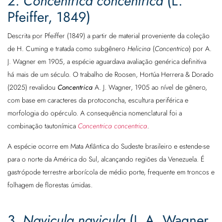
2.
Concentrica concentrica
(L.
Pfeiffer, 1849)
Descrita por Pfeiffer (1849) a partir de material proveniente da coleção
de H. Cuming e tratada como subgênero
Helicina
(
Concentrica
) por A.
J. Wagner em 1905, a espécie aguardava avaliação genérica definitiva
há mais de um século. O trabalho de Roosen, Hortúa Herrera & Dorado
(2025) revalidou
Concentrica
A. J. Wagner, 1905 ao nível de gênero,
com base em caracteres da protoconcha, escultura periférica e
morfologia do opérculo. A consequência nomenclatural foi a
combinação tautonímica
Concentrica concentrica
.
A espécie ocorre em Mata Atlântica do Sudeste brasileiro e estende-se
para o norte da América do Sul, alcançando regiões da Venezuela. É
gastrópode terrestre arborícola de médio porte, frequente em troncos e
folhagem de florestas úmidas.
3.
Navicula navicula
(J. A. Wagner,