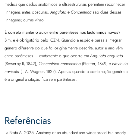
medida que dados anatômicos e ultraestruturais permitem reconhecer
linhagens antes obscuras.
Angulata
e
Concentrica
são duas dessas
linhagens; outras virão.
É correto manter o autor entre parênteses nos tautônimos novos?
Sim, e é obrigatório pelo ICZN. Quando a espécie passa a integrar
gênero diferente do que foi originalmente descrita, autor e ano vêm
entre parênteses — exatamente o que ocorre em
Angulata angulata
(Sowerby II, 1842),
Concentrica concentrica
(Pfeiffer, 1849) e
Navicula
navicula
(J. A. Wagner, 1827). Apenas quando a combinação genérica
é a original a citação fica sem parênteses.
Referências
La Pasta A. 2025. Anatomy of an abundant and widespread but poorly