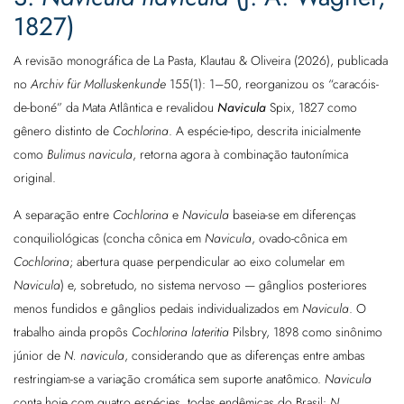
1827)
A revisão monográfica de La Pasta, Klautau & Oliveira (2026), publicada
no
Archiv für Molluskenkunde
155(1): 1–50, reorganizou os “caracóis-
de-boné” da Mata Atlântica e revalidou
Navicula
Spix, 1827 como
gênero distinto de
Cochlorina
. A espécie-tipo, descrita inicialmente
como
Bulimus navicula
, retorna agora à combinação tautonímica
original.
A separação entre
Cochlorina
e
Navicula
baseia-se em diferenças
conquiliológicas (concha cônica em
Navicula
, ovado-cônica em
Cochlorina
; abertura quase perpendicular ao eixo columelar em
Navicula
) e, sobretudo, no sistema nervoso — gânglios posteriores
menos fundidos e gânglios pedais individualizados em
Navicula
. O
trabalho ainda propôs
Cochlorina lateritia
Pilsbry, 1898 como sinônimo
júnior de
N. navicula
, considerando que as diferenças entre ambas
restringiam-se a variação cromática sem suporte anatômico.
Navicula
conta hoje com quatro espécies, todas endêmicas do Brasil:
N.