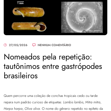
27/05/2026
NENHUM COMENTÁRIO
Nomeados pela repetição:
tautônimos entre gastrópodes
brasileiros
Quem percorre uma coleção de conchas tropicais cedo ou tarde
repara num padrão curioso de etiquetas:
Lambis lambis
,
Mitra mitra
,
Harpa harpa
,
Oliva oliva
. O nome do gênero repetido no epíteto da