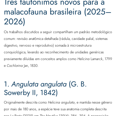
Três tautônimos novos para a
malacofauna brasileira (2025–
2026)
Os trabalhos discutidos a seguir compartilham um padrão metodológico
comum: revisão anatômica detalhada (rádula, cavidade palial, sistemas
digestivo, nervoso e reprodutivo) somada à microestrutura
conquiológica, levando ao reconhecimento de unidades genéricas
previamente diluídas em conceitos amplos como
Helicina
Lamarck, 1799
e
Cochlorina
Jan, 1830.
1.
Angulata angulata
(G. B.
Sowerby II, 1842)
Originalmente descrita como
Helicina angulata
, e mantida nesse gênero
por mais de 180 anos, a espécie teve sua anatomia completa descrita
por La Pasta (2025) em
The Nautilus
139(4): 384–394. A proposição