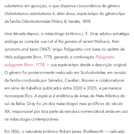
substantivo em aposição, o que dispensa concordância de gênero.
Odontostomus odontostoma
é, além disso, espécie-tipo do gênero-tipo
da família Odontostomidae Pilsbry & Vanatta, 1898.
Uma década depois, o malacólogo britânico J. E. Gray adotou estratégia
análoga ao compilar sua
List of the genera of recent Mollusca, their
synonyms and types
(1847): erigiu
Polygyratia
com base no epíteto de
Helix polygyrata
Born, 1778, gerando a combinação
Polygyratia
polygyrata
(Born, 1778)
— sua espécie-tipo desde a descrição original.
O gênero foi posteriormente realocado em Scolodontidae, em revisão
da família conduzida por Salvador, Cavallari, Roosen e colaboradores
em série de trabalhos publicados entre 2020 e 2025, e permanece
monoespecífico. A espécie é endêmica de áreas de Mata Atlântica do
sul da Bahia. Gray foi um dos malacólogos mais prolíficos do século
XIX, responsável por boa parte da estrutura nomenclatural ainda em uso
na malacologia contemporânea.
Em 1856, o naturalista britânico Robert James Shuttleworth — radicado