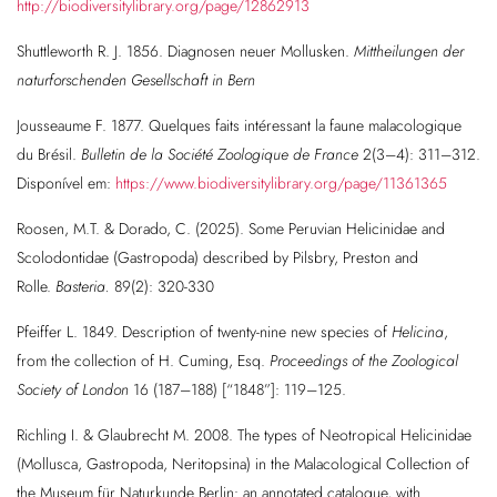
http://biodiversitylibrary.org/page/12862913
Shuttleworth R. J. 1856. Diagnosen neuer Mollusken.
Mittheilungen der
naturforschenden Gesellschaft in Bern
Jousseaume F. 1877. Quelques faits intéressant la faune malacologique
du Brésil.
Bulletin de la Société Zoologique de France
2(3–4): 311–312.
Disponível em:
https://www.biodiversitylibrary.org/page/11361365
Roosen, M.T. & Dorado, C. (2025). Some Peruvian Helicinidae and
Scolodontidae (Gastropoda) described by Pilsbry, Preston and
Rolle.
Basteria.
89(2): 320-330
Pfeiffer L. 1849. Description of twenty-nine new species of
Helicina
,
from the collection of H. Cuming, Esq.
Proceedings of the Zoological
Society of London
16 (187–188) [“1848”]: 119–125.
Richling I. & Glaubrecht M. 2008. The types of Neotropical Helicinidae
(Mollusca, Gastropoda, Neritopsina) in the Malacological Collection of
the Museum für Naturkunde Berlin: an annotated catalogue, with