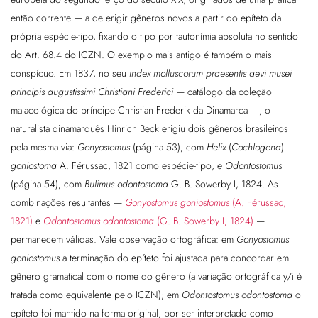
então corrente — a de erigir gêneros novos a partir do epíteto da
própria espécie-tipo, fixando o tipo por tautonímia absoluta no sentido
do Art. 68.4 do ICZN. O exemplo mais antigo é também o mais
conspícuo. Em 1837, no seu
Index molluscorum praesentis aevi musei
principis augustissimi Christiani Frederici
— catálogo da coleção
malacológica do príncipe Christian Frederik da Dinamarca —, o
naturalista dinamarquês Hinrich Beck erigiu dois gêneros brasileiros
pela mesma via:
Gonyostomus
(página 53), com
Helix
(
Cochlogena
)
goniostoma
A. Férussac, 1821 como espécie-tipo; e
Odontostomus
(página 54), com
Bulimus odontostoma
G. B. Sowerby I, 1824. As
combinações resultantes —
Gonyostomus goniostomus
(A. Férussac,
1821)
e
Odontostomus odontostoma
(G. B. Sowerby I, 1824)
—
permanecem válidas. Vale observação ortográfica: em
Gonyostomus
goniostomus
a terminação do epíteto foi ajustada para concordar em
gênero gramatical com o nome do gênero (a variação ortográfica y/i é
tratada como equivalente pelo ICZN); em
Odontostomus odontostoma
o
epíteto foi mantido na forma original, por ser interpretado como