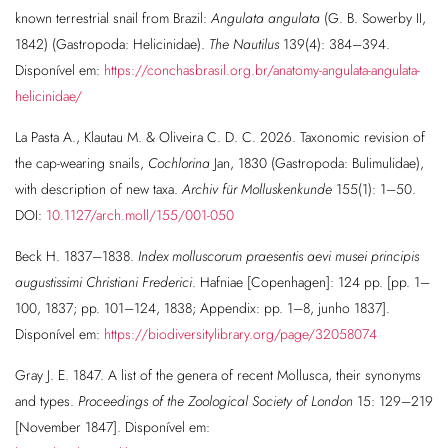
known terrestrial snail from Brazil:
Angulata angulata
(G. B. Sowerby II,
1842) (Gastropoda: Helicinidae).
The Nautilus
139(4): 384–394.
Disponível em:
https://conchasbrasil.org.br/anatomy-angulata-angulata-
helicinidae/
La Pasta A., Klautau M. & Oliveira C. D. C. 2026. Taxonomic revision of
the cap-wearing snails,
Cochlorina
Jan, 1830 (Gastropoda: Bulimulidae),
with description of new taxa.
Archiv für Molluskenkunde
155(1): 1–50.
DOI:
10.1127/arch.moll/155/001-050
Beck H. 1837–1838.
Index molluscorum praesentis aevi musei principis
augustissimi Christiani Frederici
. Hafniae [Copenhagen]: 124 pp. [pp. 1–
100, 1837; pp. 101–124, 1838; Appendix: pp. 1–8, junho 1837].
Disponível em:
https://biodiversitylibrary.org/page/32058074
Gray J. E. 1847. A list of the genera of recent Mollusca, their synonyms
and types.
Proceedings of the Zoological Society of London
15: 129–219
[November 1847]. Disponível em: