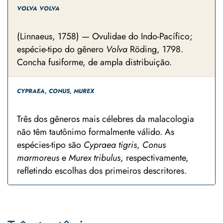
VOLVA VOLVA
(Linnaeus, 1758) — Ovulidae do Indo-Pacífico;
espécie-tipo do gênero
Volva
Röding, 1798.
Concha fusiforme, de ampla distribuição.
CYPRAEA
,
CONUS
,
MUREX
Três dos gêneros mais célebres da malacologia
não têm tautônimo formalmente válido. As
espécies-tipo são
Cypraea tigris
,
Conus
marmoreus
e
Murex tribulus
, respectivamente,
refletindo escolhas dos primeiros descritores.