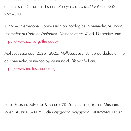
emphasis on Cuban land snails.
Zoosystematics and Evolution
84(2):
265–310.
ICZN — International Commission on Zoological Nomenclature. 1999.
International Code of Zoological Nomenclature
, 4ª ed. Disponível em:
https://www.iczn.org/the-code/
MolluscaBase eds. 2025–2026.
MolluscaBase
. Banco de dados online
da nomenclatura malacológica mundial. Disponível em:
https://www.molluscabase.org
Foto: Roosen, Salvador & Breure, 2025: Naturhistorisches Museum,
Wien, Austria: SYNTYPE de
Polygyratia polygyrata
, NHMW-MO-14371