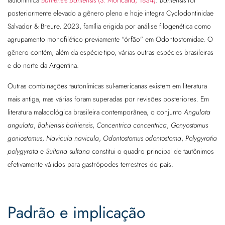
posteriormente elevado a gênero pleno e hoje integra Cyclodontinidae
Salvador & Breure, 2023, família erigida por análise filogenética como
agrupamento monofilético previamente “órfão” em Odontostomidae. O
gênero contém, além da espécie-tipo, várias outras espécies brasileiras
e do norte da Argentina.
Outras combinações tautonímicas sul-americanas existem em literatura
mais antiga, mas várias foram superadas por revisões posteriores. Em
literatura malacológica brasileira contemporânea, o conjunto
Angulata
angulata
,
Bahiensis bahiensis
,
Concentrica concentrica
,
Gonyostomus
goniostomus
,
Navicula navicula
,
Odontostomus odontostoma
,
Polygyratia
polygyrata
e
Sultana sultana
constitui o quadro principal de tautônimos
efetivamente válidos para gastrópodes terrestres do país.
Padrão e implicação