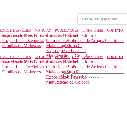
LOGO DE ESPÉCIES
NOTÍCIAS
PUBLICAÇÕES
LINKS ÚTEIS
CONTATO
nservação do Meio Ambiente
Espécies do Brasil
Todas as Notícias
Strombus Journal
l
Projeto Ilhas Oceânicas
Curiosidades
Biblioteca de Artigos Científicos
Famílias de Moluscos
Malacologia em Dia
Siratus
Exposições e Palestras
Manutenção da Coleção
LOGO DE ESPÉCIES
NOTÍCIAS
PUBLICAÇÕES
LINKS ÚTEIS
CONTATO
nservação do Meio Ambiente
Espécies do Brasil
Todas as Notícias
Strombus Journal
l
Projeto Ilhas Oceânicas
Curiosidades
Biblioteca de Artigos Científicos
Famílias de Moluscos
Malacologia em Dia
Siratus
Exposições e Palestras
Manutenção da Coleção