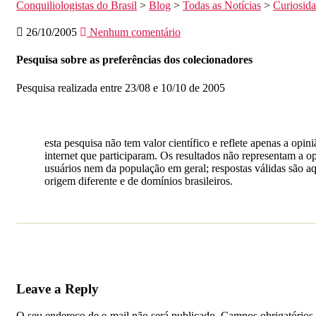
Conquiliologistas do Brasil
>
Blog
>
Todas as Notícias
>
Curiosid
26/10/2005
Nenhum comentário
Pesquisa sobre as preferências dos colecionadores
Pesquisa realizada entre 23/08 e 10/10 de 2005
esta pesquisa não tem valor científico e reflete apenas a opin
internet que participaram. Os resultados não representam a op
usuários nem da população em geral; respostas válidas são a
origem diferente e de domínios brasileiros.
Leave a Reply
O seu endereço de e-mail não será publicado.
Campos obrigatórios