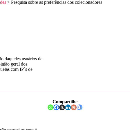
ades
>
Pesquisa sobre as preferências dos colecionadores
ião daqueles usuários de
inião geral dos
quelas com IP´s de
Compartilhe
 são marcados com
*