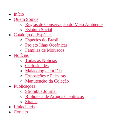
Início
Quem Somos
Regras de Conservação do Meio Ambiente
Estatuto Social
Catálogo de Espécies
Espécies do Brasil
Projeto Ilhas Oceânicas
Famílias de Moluscos
Notícias
Todas as Notícias
Curiosidades
Malacologia em Dia
Exposições e Palestras
Manutenção da Coleção
Publicações
Strombus Journal
Biblioteca de Artigos Científicos
Siratus
Links Úteis
Contato