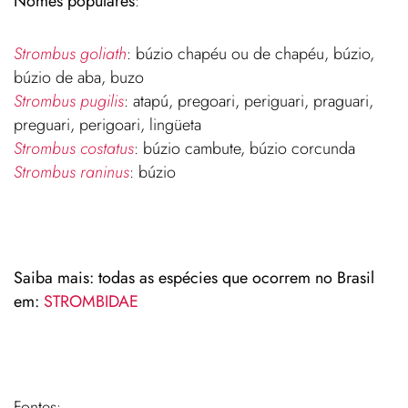
Nomes populares
:
Strombus goliath
: búzio chapéu ou de chapéu, búzio,
búzio de aba, buzo
Strombus pugilis
: atapú, pregoari, periguari, praguari,
preguari, perigoari, lingüeta
Strombus costatus
: búzio cambute, búzio corcunda
Strombus raninus
: búzio
Saiba mais: todas as espécies que ocorrem no Brasil
em:
STROMBIDAE
Fontes: