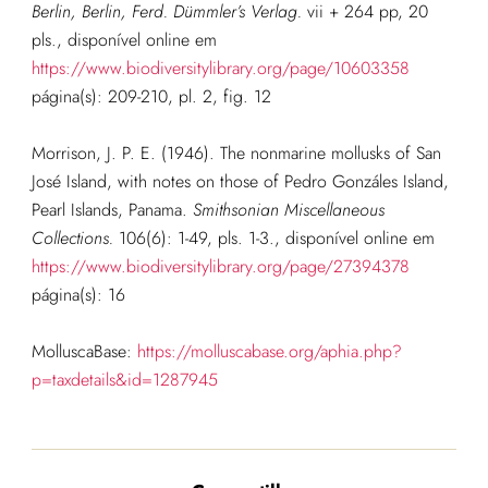
Berlin, Berlin, Ferd. Dümmler’s Verlag.
vii + 264 pp, 20
pls.
, disponível online em
https://www.biodiversitylibrary.org/page/10603358
página(s): 209-210, pl. 2, fig. 12
Morrison, J. P. E. (1946). The nonmarine mollusks of San
José Island, with notes on those of Pedro Gonzáles Island,
Pearl Islands, Panama.
Smithsonian Miscellaneous
Collections.
106(6): 1-49, pls. 1-3.
, disponível online em
https://www.biodiversitylibrary.org/page/27394378
página(s): 16
MolluscaBase:
https://molluscabase.org/aphia.php?
p=taxdetails&id=1287945