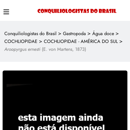
>
>
>
Conquiliologistas do Brasil
Gastropoda
Água doce
>
>
COCHLIOPIDAE
COCHLIOPIDAE - AMÉRICA DO SUL
Aroapyrgus ernesti
(E. von Martens, 1873)