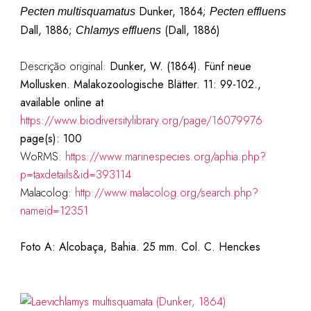
Dunker, 1864;
Pecten multisquamatus
Pecten effluens
Dall, 1886;
(Dall, 1886)
Chlamys effluens
Descrição original:
Dunker, W. (1864). Fünf neue
Mollusken. Malakozoologische Blätter. 11: 99-102.,
available online at
https://www.biodiversitylibrary.org/page/16079976
page(s): 100
WoRMS:
https://www.marinespecies.org/aphia.php?
p=taxdetails&id=393114
Malacolog:
http://www.malacolog.org/search.php?
nameid=12351
Foto A: Alcobaça, Bahia. 25 mm. Col. C. Henckes