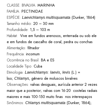
CLASSE: BIVALVIA:
MARINHA
FAMÍLIA:
PECTINIDAE
ESPÉCIE:
(Dunker, 1864)
Laevichlamys multisquamata
Tamanho médio:
20 – 30 mm
Profundidade:
1,5 – 103 m
Habitat:
Vive em fundos arenosos, enterrada ou sob ele
e em fundos de cascalho de coral, pedra ou conchas
Alimentação:
filtrador
Frequência:
incomum
Ocorrência no Brasil:
BA e ES
Localidade Tipo:
Cuba
Etimologia:
:
,
(L.) =
Laevichlamys
laevis
levis
liso;
, gênero de moluscos bivalves
Chlamys
Observações:
valvas desiguais,
aurícula anterior 2 vezes
maior que a posterior; v
alvas com 16-20 costelas radiais
maiores e mais 100-150 muito finas nos
interespaços
Sinônimos:
(Dunker, 1864);
Chlamys multisquamata