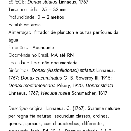
ESPÉCIE:
Linnaeus, 1767
Donax striatus
Tamanho médio:
25 – 32 mm
Profundidade:
0 – 2 metros
Habitat:
em areia
Alimentação:
filtrador de plâncton e outras partículas da
água
Frequência:
Abundante
Ocorrência no Brasil:
MA até RN
Localidade Tipo:
não documentada
Sinônimos:
Linnaeus,
Donax (Assimilidonax) striatus
1767;
G. B. Sowerby III, 1915;
Donax cacuminatus
Pilsbry, 1920;
Donax mediamericana
Donax striata
Linnaeus, 1767;
Schumacher, 1817
Hecuba rosea
Descrição original:
Linnaeus, C. (1767). Systema naturae
per regna tria naturae: secundum classes, ordines,
genera, species, cum characteribus, differentiis,