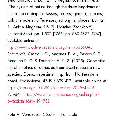
synonymis, locis. Ed. 12. 1., Regnum Animale. 1 & 2.
[The system of nature through the three kingdoms of
nature: according to classes, orders, genera, species,
with characters, differences, synonyms, places. Ed. 12.
1., Animal Kingdom. 1 & 2]. Holmiae [Stockholm],
Laurentii Salvii. pp. 1-532 [1766] pp. 533-1327 [1767].,
available online at
http://www.biodiversitylibrary.org/item/83650#5
Referência:
Castro J. G., Martinez P. A., Passos F. D.,
Marques R. C. & Dornellas A. P. S. (2025). Geometric
morphometrics of donacids from Brazil reveals a new
species, Donax trapesialis n. sp. from Northeastern
coast. Zoosystema. 47(19): 399-412., available online at
https://doi.org/10.5252/zoosystema2025v47a19
WoRMS:
https://www.marinespecies.org/aphia.php?
p=taxdetails&id=494732
Foto A: Venezuela. 26,6 mm. Femorale