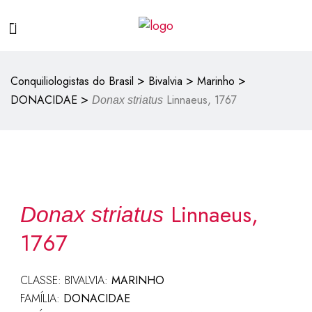
>
>
>
Conquiliologistas do Brasil
Bivalvia
Marinho
>
DONACIDAE
Linnaeus, 1767
Donax striatus
Linnaeus,
Donax striatus
1767
CLASSE: BIVALVIA:
MARINHO
FAMÍLIA:
DONAC
IDAE