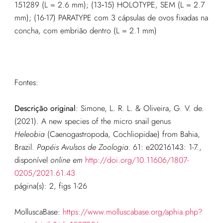
151289 (L = 2.6 mm); (13‑15) HOLOTYPE, SEM (L = 2.7
mm); (16-17) PARATYPE com 3 cápsulas de ovos fixadas na
concha, com embrião dentro (L = 2.1 mm)
Fontes:
Descrição original
:
Simone, L. R. L. & Oliveira, G. V. de.
(2021). A new species of the micro snail genus
Heleobia
(Caenogastropoda, Cochliopidae) from Bahia,
Brazil.
Papéis Avulsos de Zoologia.
61: e20216143: 1-7.
,
disponível
online em
http://doi.org/10.11606/1807-
0205/2021.61.43
página(s): 2, figs 1-26
MolluscaBase:
https://www.molluscabase.org/aphia.php?