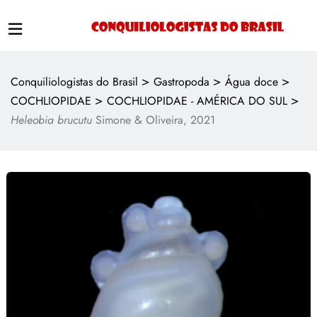
>
>
>
Conquiliologistas do Brasil
Gastropoda
Água doce
>
>
COCHLIOPIDAE
COCHLIOPIDAE - AMÉRICA DO SUL
Heleobia brucutu
Simone & Oliveira, 2021