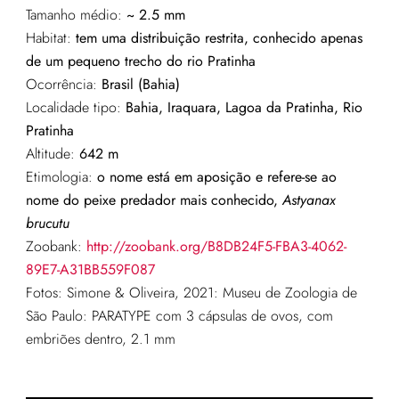
Tamanho médio:
~ 2.5 mm
Habitat:
tem uma distribuição restrita, conhecido apenas
de um pequeno trecho do rio Pratinha
Ocorrência:
Brasil (Bahia)
Localidade tipo:
Bahia, Iraquara, Lagoa da Pratinha, Rio
Pratinha
Altitude:
642 m
Etimologia:
o nome está em aposição e refere-se ao
nome do peixe predador mais conhecido,
Astyanax
brucutu
Zoobank:
http://zoobank.org/B8DB24F5-FBA3-4062-
89E7-A31BB559F087
Fotos:
Simone & Oliveira, 2021
: Museu de Zoologia de
São Paulo: PARATYPE com 3 cápsulas de ovos, com
embriões dentro, 2.1 mm