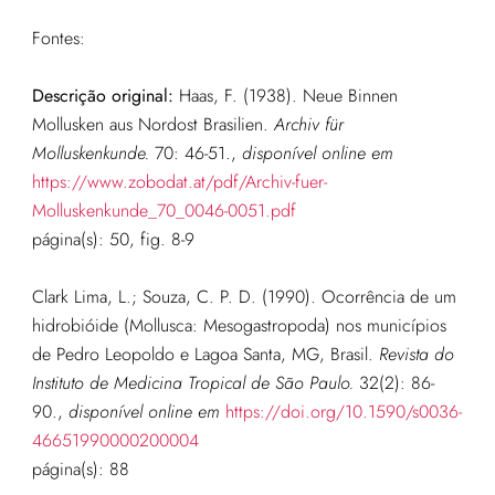
Fontes:
Descrição original:
Haas, F. (1938). Neue Binnen
Mollusken aus Nordost Brasilien.
Archiv für
Molluskenkunde.
70: 46-51.
,
disponível online em
https://www.zobodat.at/pdf/Archiv-fuer-
Molluskenkunde_70_0046-0051.pdf
página(s): 50, fig. 8-9
Clark Lima, L.; Souza, C. P. D. (1990). Ocorrência de um
hidrobióide (Mollusca: Mesogastropoda) nos municípios
de Pedro Leopoldo e Lagoa Santa, MG, Brasil.
Revista do
Instituto de Medicina Tropical de São Paulo.
32(2): 86-
90.
,
disponível online em
https://doi.org/10.1590/s0036-
46651990000200004
página(s): 88