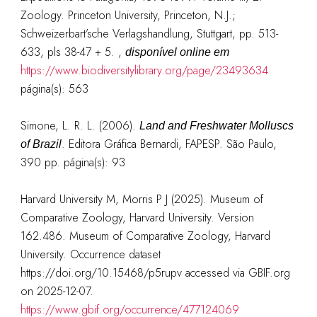
Zoology. Princeton University, Princeton, N.J.;
Schweizerbart’sche Verlagshandlung, Stuttgart, pp. 513-
633, pls 38-47 + 5. ,
disponível online em
https://www.biodiversitylibrary.org/page/23493634
página(s): 563
Simone, L. R. L. (2006).
Land and Freshwater Molluscs
. Editora Gráfica Bernardi, FAPESP. São Paulo,
of Brazil
390 pp.
página(s): 93
Harvard University M, Morris P J (2025). Museum of
Comparative Zoology, Harvard University. Version
162.486. Museum of Comparative Zoology, Harvard
University. Occurrence dataset
https://doi.org/10.15468/p5rupv accessed via GBIF.org
on 2025-12-07.
https://www.gbif.org/occurrence/477124069