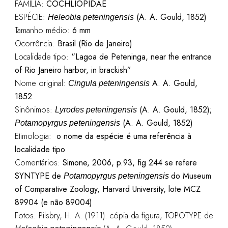
FAMÍLIA:
COCHLIOPIDAE
ESPÉCIE:
(A. A. Gould, 1852)
Heleobia peteningensis
Tamanho médio:
6 mm
Ocorrência:
Brasil (Rio de Janeiro)
Localidade tipo:
“Lagoa de Peteninga, near the entrance
of Rio Janeiro harbor, in brackish”
Nome original:
A. A. Gould,
Cingula peteningensis
1852
Sinônimos:
(A. A. Gould, 1852);
Lyrodes peteningensis
(A. A. Gould, 1852)
Potamopyrgus peteningensis
Etimologia:
o nome da espécie é uma referência à
localidade tipo
Comentários:
Simone, 2006, p.93, fig 244 se refere
SYNTYPE de
do Museum
Potamopyrgus peteningensis
of Comparative Zoology, Harvard University, lote MCZ
89904 (e não 89004)
Fotos:
Pilsbry, H. A. (1911): cópia da figura, TOPOTYPE de