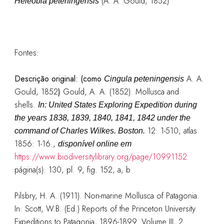
(A. A. Gould, 1852)
Heleobia peteningensis
Fontes:
Descrição original:
(como
A. A.
Cingula peteningensis
Gould, 1852
)
Gould, A. A. (1852). Mollusca and
shells.
In: United States Exploring Expedition during
the years 1838, 1839, 1840, 1841, 1842 under the
12: 1-510; atlas
command of Charles Wilkes. Boston.
1856: 1-16.,
disponível online em
https://www.biodiversitylibrary.org/page/10991152
página(s): 130, pl. 9, fig. 152, a, b
Pilsbry, H. A. (1911). Non-marine Mollusca of Patagonia.
In: Scott, W.B. (Ed.) Reports of the Princeton University
Expeditions to Patagonia, 1896-1899. Volume III, 2.