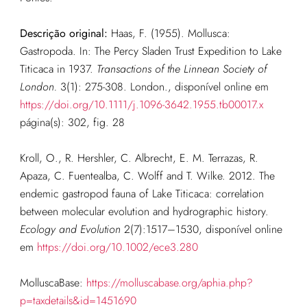
Descrição original:
Haas, F. (1955). Mollusca:
Gastropoda. In: The Percy Sladen Trust Expedition to Lake
Titicaca in 1937.
Transactions of the Linnean Society of
London.
3(1): 275-308. London.
, disponível online em
https://doi.org/10.1111/j.1096-3642.1955.tb00017.x
página(s): 302, fig. 28
Kroll, O., R. Hershler, C. Albrecht, E. M. Terrazas, R.
Apaza, C. Fuentealba, C. Wolff and T. Wilke. 2012. The
endemic gastropod fauna of Lake Titicaca: correlation
between molecular evolution and hydrographic history.
Ecology and Evolution
2(7):1517–1530
, disponível online
em
https://doi.org/10.1002/ece3.280
MolluscaBase:
https://molluscabase.org/aphia.php?
p=taxdetails&id=1451690