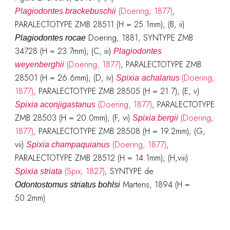
(Doering, 1877)
,
Plagiodontes
brackebuschii
PARALECTOTYPE ZMB 28511 (H = 25.1mm); (B, ii)
Doering, 1881, SYNTYPE ZMB
Plagiodontes
rocae
34728 (H = 23.7mm); (C, iii)
Plagiodontes
(Doering, 1877)
, PARALECTOTYPE ZMB
weyenberghii
28501 (H = 26.6mm); (D, iv)
(Doering,
Spixia
achalanus
1877)
, PARALECTOTYPE ZMB 28505 (H = 21.7); (E, v)
(Doering, 1877)
, PARALECTOTYPE
Spixia
aconjigastanus
ZMB 28503 (H = 20.0mm); (F, vi)
(Doering,
Spixia
bergii
1877)
, PARALECTOTYPE ZMB 28508 (H = 19.2mm); (G,
vii)
(Doering, 1877)
,
Spixia
champaquianus
PARALECTOTYPE ZMB 28512 (H = 14.1mm); (H,viii)
(Spix, 1827)
, SYNTYPE de
Spixia
striata
Martens, 1894 (H =
Odontostomus
striatus
bohlsi
50.2mm)