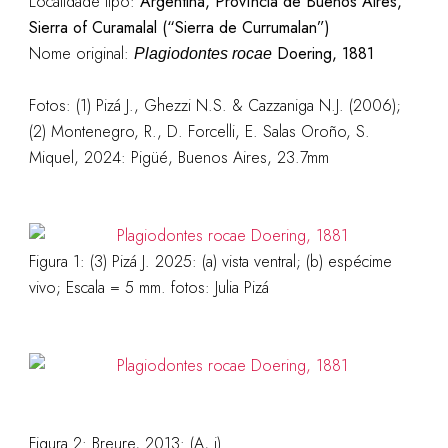
Localidade tipo:
Argentina, Província de Buenos Aires,
Sierra of Curamalal (“Sierra de Currumalan”)
Nome original:
Doering, 1881
Plagiodontes rocae
Fotos: (1)
Pizá J., Ghezzi N.S. & Cazzaniga N.J. (2006);
(2) Montenegro, R., D. Forcelli, E. Salas Oroño, S.
Miquel, 2024: Pigüé, Buenos Aires, 23.7mm
Figura 1:
(3) Pizá J. 2025: (a) vista ventral; (b) espécime
vivo; Escala = 5 mm. fotos: Julia Pizá
Figura 2: Breure, 2013: (A, i)