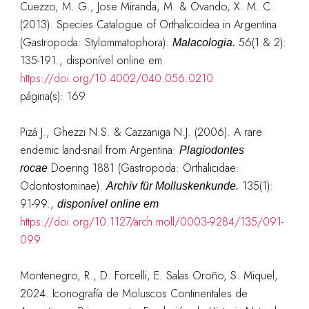
Cuezzo, M. G., Jose Miranda, M. & Ovando, X. M. C.
(2013). Species Catalogue of Orthalicoidea in Argentina
(Gastropoda: Stylommatophora).
56(1 & 2):
Malacologia.
135-191.
,
disponível online em
https://doi.org/10.4002/040.056.0210
página(s): 169
Pizá J., Ghezzi N.S. & Cazzaniga N.J. (2006). A rare
endemic land-snail from Argentina:
Plagiodontes
Doering 1881 (Gastropoda: Orthalicidae:
rocae
Odontostominae).
135(1):
Archiv für Molluskenkunde.
91-99.
,
disponível online em
https://doi.org/10.1127/arch.moll/0003-9284/135/091-
099
Montenegro, R., D. Forcelli, E. Salas Oroño, S. Miquel,
2024. Iconografía de Moluscos Continentales de