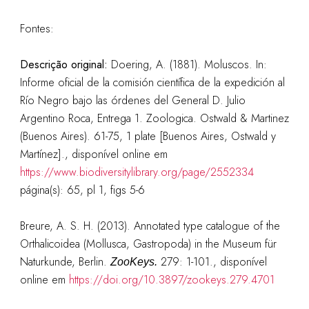
Fontes:
Descrição original:
Doering, A. (1881). Moluscos. In:
Informe oficial de la comisión científica de la expedición al
Río Negro bajo las órdenes del General D. Julio
Argentino Roca, Entrega 1. Zoologica. Ostwald & Martinez
(Buenos Aires). 61-75, 1 plate [Buenos Aires, Ostwald y
Martínez]., disponível online em
https://www.biodiversitylibrary.org/page/2552334
página(s): 65, pl 1, figs 5-6
Breure, A. S. H. (2013). Annotated type catalogue of the
Orthalicoidea (Mollusca, Gastropoda) in the Museum für
Naturkunde, Berlin.
279: 1-101.
, disponível
ZooKeys.
online em
https://doi.org/10.3897/zookeys.279.4701